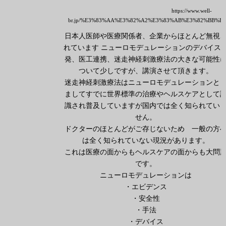
https://www.well-
br.jp/%E3%83%AA%E3%82%A2%E3%83%AB%E3%82%BB%E
日本人医師や医療関係者、企業からほとんど無視
れています ニューロモデュレーションのデバイス
発、医工連携、迷走神経刺激療法の大きな可能性
ついて少しですが、講演させて頂きます。
迷走神経刺激療法はニューロモデュレーションと
ましてすでに世界標準の治療やヘルスケアとして
識され普及していますが国内では全く知られてい
せん。
ドクターのほとんどがご存じないため 一般の方
は全く知られていない現況があります。
これは医療の面からもヘルスケアの面からも大問
です。
ニューロモデュレーションは
・エビデンス
・安全性
・手法
・デバイス