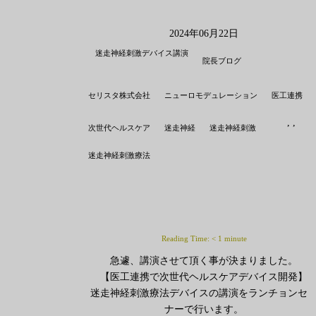
2024年06月22日
迷走神経刺激デバイス講演
院長ブログ
,
セリスタ株式会社
ニューロモデュレーション
医工連携
,
,
,
次世代ヘルスケア
迷走神経
迷走神経刺激
迷走神経刺激療法
Reading Time:
< 1
minute
急遽、講演させて頂く事が決まりました。
【医工連携で次世代ヘルスケアデバイス開発】
迷走神経刺激療法デバイスの講演をランチョンセ
ナーで行います。