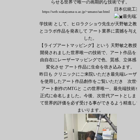
らせる世界で唯一の画期的な技術です。
日本伝統工
https://web.wakayama-u.ac.jp/~amano/sar.html
最先端
学技術 として、ヒロラクショウ先生が天野敏之教
とコラボ作品を発表して アート業界に震撼を与え
した。
【ライブアートマッピング】という 天野敏之教授
開発されました世界唯一の技術で、アート作品を
由自在にレーザーマッピングで色、質感、立体感
変化させ アート作品に生命を吹き込みます。
昨日も クリニックにご来院いただき最先端レーザ
を使用したアート作品創作をご覧いただき 次世
アート創作のMTGと この世界唯一、最先端技術を
正式に命名しました。今後、次世代アートとしま
て世界的評価を必ず受ける事ができるよう精進し
まいります。