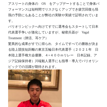
アスリートの身体の　OS　をアップデートすることで身体パ
フォーマンスは短時間でリスクなくアップでき疲労回復も怪
我の予防にもあることが弊社の実験や実績で証明されていま
す。
パリオリンピックへ向けてすでに選考会もスタートして日本
代表選手争いが激化していますが、秘密兵器が　Vagal 
Treatment（肺活、耳ケア）
驚異的な成果がすでに得られ　タイムですべての勝敗が決ま
る陸上競技短距離の東京五輪日本代表選手（２０２１年　日
本陸上選手権大会優勝、４×４００ｍリレー　日本記録、ア
ジア記録保持者）川端魁人選手にも指導・導入でパリオリン
ピックでの活躍が期待されます。