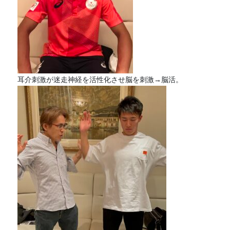
耳介刺激が迷走神経を活性化させ脳を刺激→脳活。