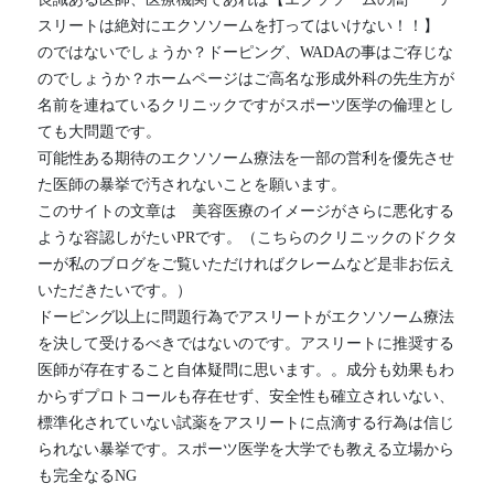
スリートは絶対にエクソソームを打ってはいけない！！】
のではないでしょうか？ドーピング、WADAの事はご存じな
のでしょうか？ホームページはご高名な形成外科の先生方が
名前を連ねているクリニックですがスポーツ医学の倫理とし
ても大問題です。
可能性ある期待のエクソソーム療法を一部の営利を優先させ
た医師の暴挙で汚されないことを願います。
このサイトの文章は　美容医療のイメージがさらに悪化する
ような容認しがたいPRです。（こちらのクリニックのドクタ
ーが私のブログをご覧いただければクレームなど是非お伝え
いただきたいです。）
ドーピング以上に問題行為でアスリートがエクソソーム療法
を決して受けるべきではないのです。アスリートに推奨する
医師が存在すること自体疑問に思います。。成分も効果もわ
からずプロトコールも存在せず、安全性も確立されいない、
標準化されていない試薬をアスリートに点滴する行為は信じ
られない暴挙です。スポーツ医学を大学でも教える立場から
も完全なるNG