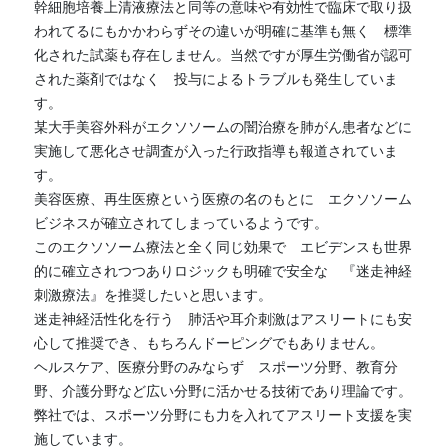
幹細胞培養上清液療法と同等の意味や有効性で臨床で取り扱
われてるにもかかわらずその違いが明確に基準も無く　標準
化された試薬も存在しません。当然ですが厚生労働省が認可
された薬剤ではなく　投与によるトラブルも発生していま
す。
某大手美容外科がエクソソームの闇治療を肺がん患者などに
実施して悪化させ調査が入った行政指導も報道されていま
す。
美容医療、再生医療という医療の名のもとに　エクソソーム
ビジネスが確立されてしまっているようです。
このエクソソーム療法と全く同じ効果で　エビデンスも世界
的に確立されつつありロジックも明確で安全な　『迷走神経
刺激療法』を推奨したいと思います。
迷走神経活性化を行う　肺活や耳介刺激はアスリートにも安
心して推奨でき、もちろんドーピングでもありません。
ヘルスケア、医療分野のみならず　スポーツ分野、教育分
野、介護分野など広い分野に活かせる技術であり理論です。
弊社では、スポーツ分野にも力を入れてアスリート支援を実
施しています。