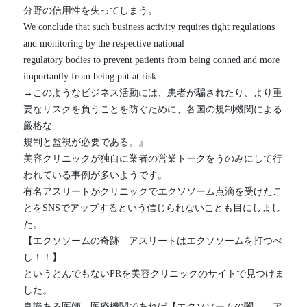
分野の信用性を失ってしまう。
We conclude that such business activity requires tight regulations 
and monitoring by the respective national
regulatory bodies to prevent patients from being conned and more 
importantly from being put at risk.
→このようなビジネス活動には、患者が騙されたり、より重
要なリスクを負うことを防ぐために、各国の規制機関による
厳格な
規制と監視が必要である。』
美容クリニックが独自に業者の営業トークをうのみにして行
われている事例が多いようです。
有名アスリートがクリニックでエクソソーム点滴を受けたこ
とをSNSでアップするという信じられないことも目にしまし
た。
【エクソソームの奇跡　アスリートはエクソソームを打つべ
し！！】
というとんでもないPRを美容クリニックのサイトで見つけま
した。
良識ある医師、医療機関であれば【エクソソームの闇　　ア