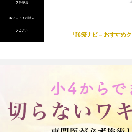
プチ整形
ー
ホクロ・イボ除去
ラビアン
「診療ナビ – おすす