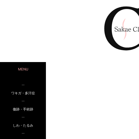
MENU
ー
ワキガ・多汗症
ー
傷跡・手術跡
ー
しわ・たるみ
ー