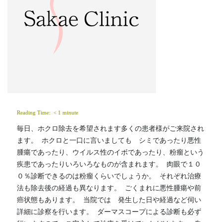
Reading Time: 
< 1
minute
毎日、ホクロ除去を希望されます多くの患者様がご来院され
ます。  ホクロと一口に言いましても　シミであったり悪性
腫瘍であったり、ウイルス性のイボであったり、粉瘤という
疾患であったりいろいろなものが含まれます。  肉眼で１０
０％診断できるのは粉瘤くらいでしょうか。  それぞれ治療
法も除去後の経過も異なります。  ごくまれに悪性腫瘍や前
癌状態もあります。  当院では　発生した日や経過など伺い
詳細に診察を行います。  ダーマスコープによる診断も必ず