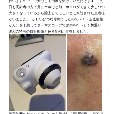
行いますので　ご安心して治療を受けていただけます。  先
日も高齢者の方で鼻に半年ほど前　ホクロができて少しづつ
大きくなっているから除去してほしいとご来院された患者様
がいました。  少しいびつな形態でしたのでBCC（基底細胞
がん）を予想してダーマスコープで診察を行うと予想通り
BCCの特有の血管拡張と色素配列が存在しました。 
確定診断のためバイオプシーを施行して病理診断。  BCCで