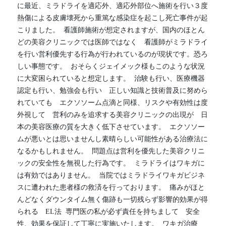
に最近、ミラドライを適応外、適応外部位へ施術を行い３度
熱傷による皮膚壊死から重篤な感染症を起こし死亡事件が起
こりました。  看護師施術が想定されますが、国内のほとん
どの美容クリニックでは医師ではなく　看護師がミラドライ
を行い営利優先する行為が行われているのが現状です。恐ろ
しい事態です。  おそらくジェイメック様もこのような状況
に大変困られていると想定します。  治験も行い、医療機器
認定も行い、勉強会も行い　正しい知識と技術普及に努めら
れていても　エクソソーム点滴と同様、リスクや有効性は度
外視して　営利のみを追求する美容クリニックの出現が　日
本の美容医療の質を大きく低下させています。  エクソソー
ムが悪いとは思いませんし素晴らしい可能性がある治療法に
なるかもしれません。  問題点は営利を優先した美容クリニ
ックの安全性を無視した行為です。  ミラドライはワキガに
は有効ではありません。  当院ではミラドライワキガビジネ
スに遭われた患者様の救済を行っております。  痛みがほと
んどなくダウンタイム無く傷跡も一切残らず影響的効果が得
られる　EL法  専門医の私が必ず責任を持ちまして　安全
性、効果を保証して丁寧に実施いたします。  ワキガ治療