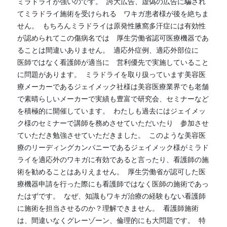
ミラドライが強いのです。  誇大広告、虚偽の広告に騙され
てミラドライ施術を受けられる　ワキガ患者様が後を絶ちま
せん。  もちろんミラドライは原発性腋窩多汗症には有効性
が認められてこの傷病名では　厚生労働省認可医療機器であ
ることは間違いありません。  適応外症例、適応外部位に　
医師ではなく看護師が適当に　営利優先で実施していること
に問題があります。  ミラドライを取り扱っています美容医
療メーカーであるジェイメック社様は美容医療業界でも老舗
で素晴らしいメーカーで実績も豊富で研究会、セミナーなど
を積極的に開催しています。  わたしも過去にはジェイメッ
ク様のセミナーで講師を務めさせていただいたり　参加させ
ていただき勉強させていただきました。  このような美容医
療のリーディングカンパニーであるジェイメック様がミラド
ライを適応外のワキガに有効であると言ったり、看護師の施
術を勧めることはありえません。  厚生労働省が認可した医
療機器申請を行った際にも看護師ではなく医師の施術であっ
たはずです。  なぜ、知識もワキガ治療の経験もない看護師
に施術を担当させるのか？理解できません。  看護師施術
は、間違いなくグレーゾーン、倫理的にも大問題です。  特