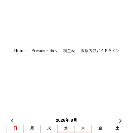
Home
Privacy Policy
料金表
医療広告ガイドライン
2026年 8月
日
月
火
水
木
金
土