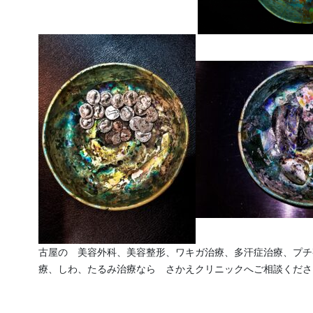
古屋の　美容外科、美容整形、ワキガ治療、多汗症治療、プチ
療、しわ、たるみ治療なら　さかえクリニックへご相談くださ