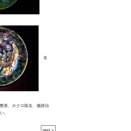
    名
整形、ホクロ除去、傷跡治
い。
next >