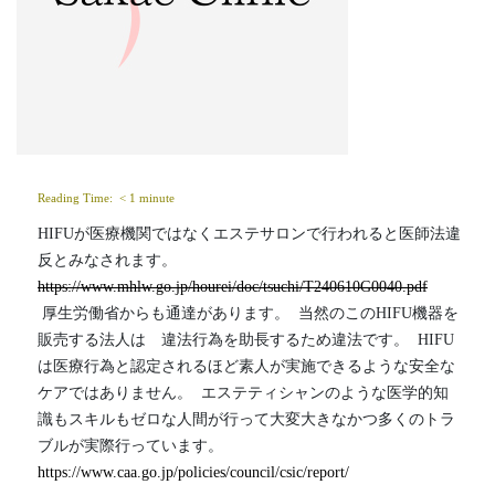
Reading Time: 
< 1
minute
HIFUが医療機関ではなくエステサロンで行われると医師法違
反とみなされます。 
https://www.mhlw.go.jp/hourei/doc/tsuchi/T240610G0040.pdf
 厚生労働省からも通達があります。  当然のこのHIFU機器を
販売する法人は　違法行為を助長するため違法です。  HIFU
は医療行為と認定されるほど素人が実施できるような安全な
ケアではありません。  エステティシャンのような医学的知
識もスキルもゼロな人間が行って大変大きなかつ多くのトラ
ブルが実際行っています。 
https://www.caa.go.jp/policies/council/csic/report/