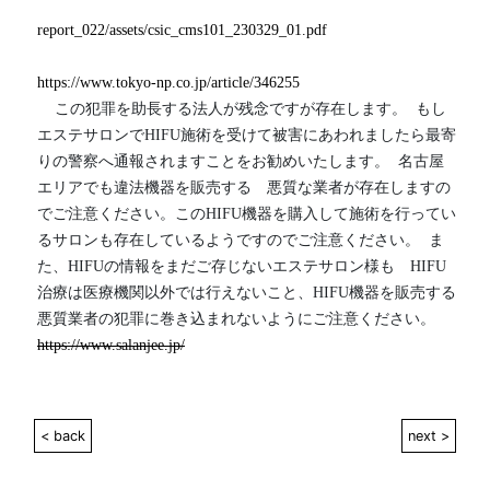
report_022/assets/csic_cms101_230329_01.pdf
https://www.tokyo-np.co.jp/article/346255
    この犯罪を助長する法人が残念ですが存在します。  もし
エステサロンでHIFU施術を受けて被害にあわれましたら最寄
りの警察へ通報されますことをお勧めいたします。  名古屋
エリアでも違法機器を販売する　悪質な業者が存在しますの
でご注意ください。このHIFU機器を購入して施術を行ってい
るサロンも存在しているようですのでご注意ください。  ま
た、HIFUの情報をまだご存じないエステサロン様も　HIFU
治療は医療機関以外では行えないこと、HIFU機器を販売する
悪質業者の犯罪に巻き込まれないようにご注意ください。 
https://www.salanjee.jp/
< back
next >