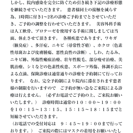
しかし、院内感染を完全に防ぐため引き続き下記の診療形態
を継続させていただきます。  患者様同士の接触を減らす
為、1時間に付き1～2名の診療ご予約までとさせていただ
き、ご予約の調整を行わせていただきます。  美容外科手術
は人工軟骨、プロテーゼを使用する手術に関しましては当
面、休止させて頂きます。  各種疾患であります、ワキガ
（腋臭症）、多汗症、ニキビ（尋常性ざ瘡）、ホクロ（色素
性母斑および皮膚腫瘍、悪性良性の診断）、しわ、たるみ、
ニキビ跡、外傷性瘢痕治療、壮年性脱毛、部分痩せ治療、美
肌治療、シミなどの色素性疾患、スポーツ外傷、体調不良に
よる点滴、保険診療は通常通りの診療を予約制にて行ってお
ります。  なお、完全予約制により院内に滞在されます患者
様の制限を行いますので　ご予約が無い急なご来院による診
療は行えません。（必ずお電話でご予約の上、ご来院お願い
いたします。）  診療時間は通常の１０：００～１９：００
を１０：１５～１３：１５、１５：１５～１８：１５までと
短縮させていただきます。

（お電話での受付対応は　９：４５～１９：００まで行って
おります。）  ご来院の際にはマスクの着用をお願いいたし