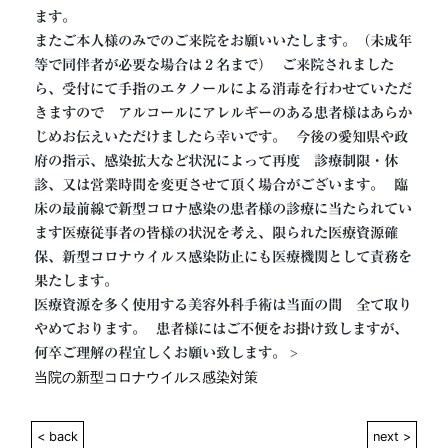
ます。

またご本人様のみでのご来院をお願いいたします。（未成年
等で同伴者が必要な場合は２名まで）  ご来院されました
ら、受付にて手指のエタノールによる消毒を行わせていただ
きますので　アルコールにアレルギーのある患者様はあらか
じめお伝えいただけましたら幸いです。  今後の愛知県や政
府の指示、感染拡大など状況によって再度　診療制限・休
診、又は営業時間を変更させて頂く場合がございます。  臨
床の最前線で新型コロナ感染の患者様の診療に当たられてい
ます医療従事者の皆様の状況を考え、限られた医療資源確
保、新型コロナウイルス感染防止にも医療機関として責務を
果たします。

医療資源を多く使用する美容外科手術は当面の間　全て取り
やめております。  患者様にはご不便をお掛け致しますが、
何卒ご理解の程宜しくお願い致します。
 > 
当院の新型コロナウイルス感染対策
< back
next >