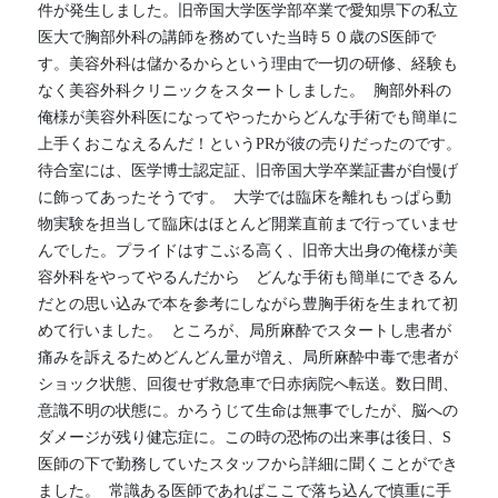
件が発生しました。旧帝国大学医学部卒業で愛知県下の私立
医大で胸部外科の講師を務めていた当時５０歳のS医師で
す。美容外科は儲かるからという理由で一切の研修、経験も
なく美容外科クリニックをスタートしました。  胸部外科の
俺様が美容外科医になってやったからどんな手術でも簡単に
上手くおこなえるんだ！というPRが彼の売りだったのです。
待合室には、医学博士認定証、旧帝国大学卒業証書が自慢げ
に飾ってあったそうです。  大学では臨床を離れもっぱら動
物実験を担当して臨床はほとんど開業直前まで行っていませ
んでした。プライドはすこぶる高く、旧帝大出身の俺様が美
容外科をやってやるんだから　どんな手術も簡単にできるん
だとの思い込みで本を参考にしながら豊胸手術を生まれて初
めて行いました。  ところが、局所麻酔でスタートし患者が
痛みを訴えるためどんどん量が増え、局所麻酔中毒で患者が
ショック状態、回復せず救急車で日赤病院へ転送。数日間、
意識不明の状態に。かろうじて生命は無事でしたが、脳への
ダメージが残り健忘症に。この時の恐怖の出来事は後日、S
医師の下で勤務していたスタッフから詳細に聞くことができ
ました。  常識ある医師であればここで落ち込んで慎重に手