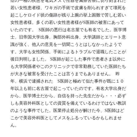
症の一種の疾患を電気メスで性器を滅茶苦茶に切り刻まれた
若い女性患者様、ワキガの手術で皮膚を削られすぎて壊死を
起こしケロイド状の傷跡が残り上腕の挙上困難で苦しむ若い
女性患者様。多くの若い女性患者様がS医師の被害にあって
いたのです。  S医師の悪行は名古屋でも有名でした。医学博
士、旧帝国大学出身、胸部外科出身、大学講師とエリート意
識が強く、他人の意見を一切聞こうとはしなかったようで
す。大学も女性関係、手術によるトラブルで退職したことが
後日判明しました。 S医師が起こした事件で患者さま以外に
も大学関係者やこのクリニックで非常勤務していた医師たち
が大きな被害を受けたことは言うまでもありません。  昨
年、横浜で逮捕された　S医師と極めて似た事件が既に１０
年以上も前に名古屋で起こっていたのです。有名大学出身だ
から、医学博士だから、自信を持った先生だから・・・必ず
しも美容外科医としての資質を備えているわけではない教訓
のような事件でした。医業停止処分が解けた今、S医師はど
こかで美容外科医としてメスをふるっているかもしれませ
ん。