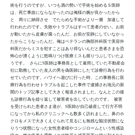
術を行うのですが、いつも酒の勢いで手術を始めるＳ医師
は、死亡事故にならなかったのは俺様の腕が良かったから
と　周りに納得させ　でたらめな手術がより一層　加速して
行われたのです。失敗やトラブルはすべて患者のせい。お前
が動いたから皮膚が腐ったんだ、お前が安静にしていなかっ
たからこうなったんだ。俺はベテランの胸部外科医で美容外
科医だからミスを犯すことはあり得ないんだと患者さまを恐
怖心が湧くように怒鳴りつけ医療ミスも握りつぶしていたよ
うです。  さらにS医師は事務長として雇用していた不動産会
社に勤務していた友人の男を偽医師にしたて診療行為を行わ
せていたのです。ハワイへ遊びに行った時、この事務長に医
療行為を行わせトラブルを起こした事件で逮捕され地元の新
聞のトップ記事として大きく報道されました。なんとこの後
も診療行為を繰り返して被害者を出していたのです。  被害
を受けられた患者さま達が、S医師が自己破産して行方不明
になってから私のクリニックへも数多く訪れました。鼻のホ
クロをメスで大きくえぐられて見るにも無残な陥没状態にな
りうつ状態になった女性患者様やコンジロームという性感染