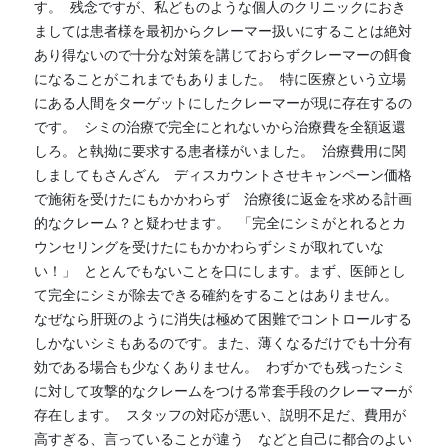
す。  残念ですが、私どものような個人のクリニックにおき
ましては患者様を最初からクレーマー扱いにすることは絶対
あり得ないので十分な対策を講じておらずクレーマーの餌食
になることがこれまでもありました。  特に医療という立場
にある人間をターゲットにしたクレーマーが現に存在するの
です。  シミの治療で完全にとれないから治療費を全額返還
しろ。と執拗に要求する患者様がいました。  治療費用に関
しましてもさんざん　ディスカウントさせキャンペーン価格
で施術を受けたにもかかわらず　治療後に返金を求める計画
的なクレーム？と疑わせます。  「完全にシミがとれるとカ
ウンセリングを受けたにもかかわらずシミが取れていな
い！」  ととんでもないことを口にします。まず、医師とし
て完全にシミが除去できる確約をすることはありません。

なぜなら肝斑のように消失は極めて困難でコントロールする
しかないシミもあるのです。また、薄くなるだけでも十分有
効である場合も少なくありません。  わずかでも残ったシミ
に対して攻撃的なクレームをつける常套手段のクレーマーが
存在します。  スタッフの対応が悪い、説明不足だ、費用が
高すぎる、言っていることが違う　などと自己に都合のよい