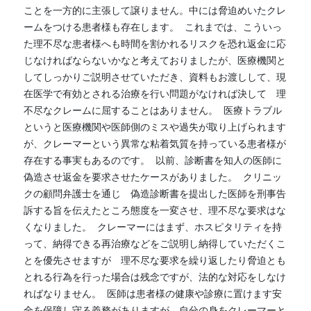
ことを一方的に主張して譲りません。中には脅迫めいたクレ
ームをつける患者様も存在します。  これまでは、こういっ
た理不尽な患者様へも時間を割かれるリスクを恐れ返金に応
じなければならないかなと考えておりましたが、医療機関と
してしっかりご説明させていただき、資料もお渡しして、現
在医学で有効とされる治療を行い問題がなければ決して　理
不尽なクレームに屈することはありません。  医療トラブル
というと医療機関や医師側のミスや過失が取り上げられます
が、クレーマーという異常な粘着気質を持っている患者様が
存在する事実もあるのです。  以前、診断書を知人の医師に
偽造させ返金を要求させたケースがありました。  クリニッ
クの顧問弁護士を通じ　偽造診断書を提出した医師を刑事告
訴する旨を伝えたところ態度を一変させ、理不尽な要求はな
くなりました。  クレーマーにはまず、ホスピタリティを持
って、納得できる再治療などをご説明し納得していただくこ
とを優先させますが　理不尽な要求を繰り返したり脅迫とも
とれる行為を行った場合は残念ですが、法的な対応をしなけ
ればなりません。  医師は患者様の健康や診療に置けます安
全を保障し守る義務がありますが、自分の身をクレーマーと