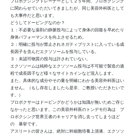
プロボクシングトレーナーとして２５年間、プロボクシング
に関わらせていただいてきましたが、同じ美容外科医として
も大事件だと思います。
どうしてドーピングなのか？
１：不必要な薬剤の静脈投与によって身体の回復を早めたり
身体パフォーマンスを向上させるため。
２：明確に投与が禁止されネガティブリストに入っている成
長因子を含んだエクソソームを投与している。
３：未認可物質の投与は許されていない。
エクソソームは純粋なエクソソーム投与は不可能で製造の過
程で成長因子など様々なサイトカインなど混入します。
また、具体的な成分やその量を明確にわかる美容外科医はい
ません。（もし存在しましたら是非、ご教授いただきたいで
す。）
プロボクサーはドーピングかどうかは知識が無いためご存じ
なかったと思います。この美容外科医のトンデモ行為は　プ
ロボクシング世界王者のキャリアを消し去ってしまうほど
の　暴挙です。
アスリートの皆さんは、絶対に幹細胞培養上清液、エクソソ