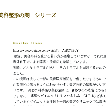
美容整形の闇 シリーズ
Reading Time: 
< 1
minute
https://www.youtube.com/watch?v=-AaiC7ilSoY
 最近、美容外科を受ける若い方が急増していますが、それに並行するようにトラブルや美
容外科手術による障害・後遺症も急増しています。

実際、どんなトラブルがあり　そのトラブルを回避するための
ました。

この漫画は決して一部の美容医療機関を中傷したりするもので
が客観的に伝わるようにわかりやすく美容医療の知識がない方
ります。  美容外科手術や美容治療は、価格やその広告につら
りません。 
悪魔のダイエット注射といわれる　GLP-1
など多
していますダイエット薬注射を一部の美容クリニックでは魔法