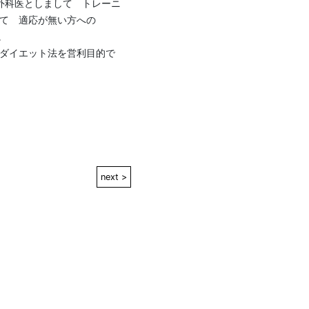
外科医としまして　トレーニ
て　適応が無い方への　


ダイエット法を営利目的で
next >