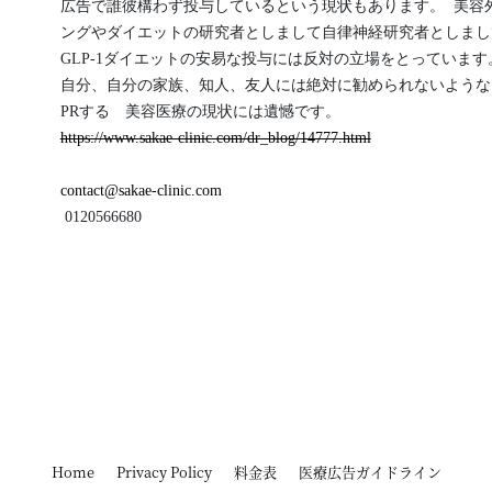
広告で誰彼構わず投与しているという現状もあります。  美容
ングやダイエットの研究者としまして自律神経研究者としまし
GLP-1ダイエットの安易な投与には反対の立場をとっています。
自分、自分の家族、知人、友人には絶対に勧められないような
PRする　美容医療の現状には遺憾です。 
https://www.sakae-clinic.com/dr_blog/14777.html
contact@sakae-clinic.com
 0120566680
Home
Privacy Policy
料金表
医療広告ガイドライン