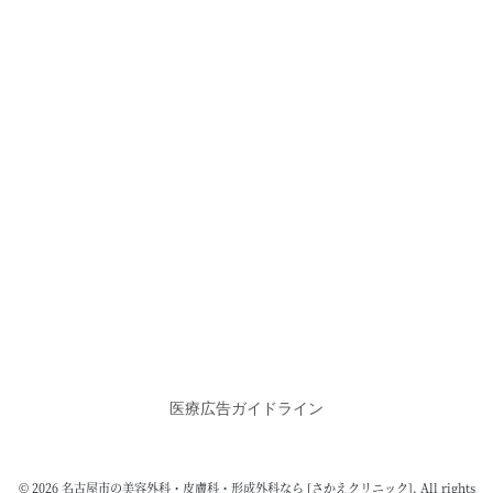
医療広告ガイドライン
© 2026 名古屋市の美容外科・皮膚科・形成外科なら [さかえクリニック]. All rights