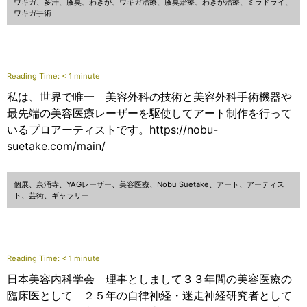
ワキガ、多汗、腋臭、わきが、ワキガ治療、腋臭治療、わきが治療、ミラドライ、
ワキガ手術
Reading Time:
< 1
minute
私は、世界で唯一 美容外科の技術と美容外科手術機器や
最先端の美容医療レーザーを駆使してアート制作を行って
いるプロアーティストです。https://nobu-
suetake.com/main/
個展、泉涌寺、YAGレーザー、美容医療、Nobu Suetake、アート、アーティス
ト、芸術、ギャラリー
Reading Time:
< 1
minute
日本美容内科学会 理事としまして３３年間の美容医療の
臨床医として ２５年の自律神経・迷走神経研究者として