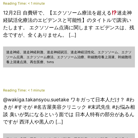
Reading Time:
< 1
minute
12月2日 自費研で、【エクソソーム療法を超える
迷走神
経賦活化療法のエビデンスと可能性】のタイトルで講演い
たします。 エクソソーム点滴に関します エビデンスは、残
念ですが、全くありません。 […]
迷走神経、迷走神経刺激、迷走神経賦活、迷走神経活性化、エクソソーム、エクソ
ソーム点滴、エクソソーム療法、エクソソーム治療、幹細胞培養上清液、幹細胞培
養上清液点滴、再生医療、tvns
Reading Time:
< 1
minute
@wakiga.takansyou.suetake ワキガって日本人だけ？ #わ
きが #すそが #名古屋美容クリニック #末武先生 #お悩み相
談 臭いが気になるという面では 日本人特有の部分があるん
ですが 西洋人や黒人の […]