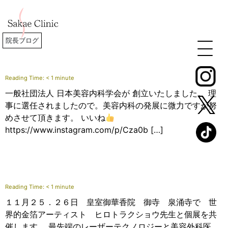
院長ブログ
Reading Time:
< 1
minute
一般社団法人 日本美容内科学会が 創立いたしました。 理
事に選任されましたので。美容内科の発展に微力ですが努
めさせて頂きます。 いいね
https://www.instagram.com/p/Cza0b […]
Reading Time:
< 1
minute
１１月２５．２６日 皇室御華香院 御寺 泉涌寺で 世
界的金箔アーティスト ヒロトラクショウ先生と個展を共
催します。 最先端のレーザーテクノロジーと美容外科医、