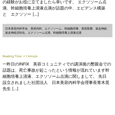
の経験がお役に立てましたら幸いです。 エクソソーム点
滴、幹細胞培養上清液点滴が話題の中、エビデンス構築
と エクソソー […]
日本美容内科学会、美容内科、エクソソーム、幹細胞培養、美容医療、迷走神経、
迷走神経活性化、エクソソーム点滴、幹細胞培養上清液点滴
Reading Time:
< 1
minute
一昨日のINFIX 美容コミュニティでの講演後の懇親会での
話題は、死亡事故が起こったという情報が流れています幹
細胞培養上清液、エクソソーム点滴に関しまして。 先日
設立されました社団法人 日本美容内科学会理事長青木晃
先生 […]