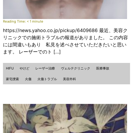
Reading Time:
< 1
minute
https://news.yahoo.co.jp/pickup/6409686 最近、美容ク
リニックでの施術トラブルの報道がありました。 この内容
には間違いもあり 私見を述べさせていただきたいと思い
ます。 レーザーでのト […]
HIFU
やけど
レーザー治療
ヴェルテクリニック
医療事故
家宅捜索
火傷
火傷トラブル
美容外科