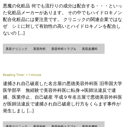
悪魔の化粧品 何でも流行りの成分は配合する・・・といっ
た化粧品メーカーがあります。 その中でもハイドロキノン
配合化粧品には要注意です。 クリニックの関連企業ではな
ぜ シミに対して有効性の高いとハイドロキノンを配合し
ないの […]
美容クリニック
美容外科
美容外科トラブル
美容皮膚科
Reading Time:
< 1
minute
逮捕され自己破産した名古屋の悪徳美容外科医 旧帝国大学
医学部卒 無経験で美容外科医に転身→医師法違反で逮
捕、医業停止、自己破産 平成９年名古屋で悪徳美容外科医
が医師法違反で逮捕され自己破産し行方をくらます事件が
発生しまし […]
美容クリニック
美容外科
美容外科トラブル
美容皮膚科