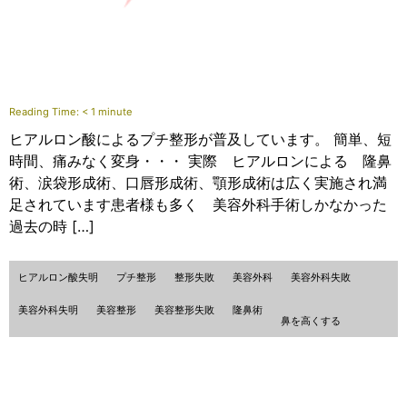
Reading Time:
< 1
minute
ヒアルロン酸によるプチ整形が普及しています。 簡単、短
時間、痛みなく変身・・・ 実際 ヒアルロンによる 隆鼻
術、涙袋形成術、口唇形成術、顎形成術は広く実施され満
足されています患者様も多く 美容外科手術しかなかった
過去の時 […]
ヒアルロン酸失明
プチ整形
整形失敗
美容外科
美容外科失敗
美容外科失明
美容整形
美容整形失敗
隆鼻術
鼻を高くする