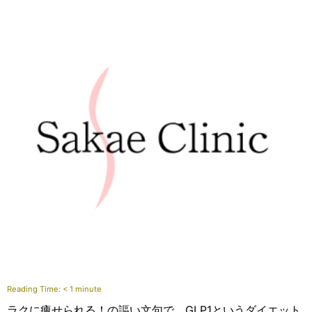
Reading Time:
< 1
minute
ラクに痩せられる！の謳い文句で GLP1というダイエット