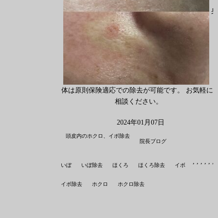
身
体は原則保険適応での除去が可能です。 お気軽に
相談ください。
2024年01月07日
頭皮内のホクロ、イボ除去
院長ブログ
,
,
,
,
,
,
,
いぼ
いぼ除去
ほくろ
ほくろ除去
イボ
イボ除去
ホクロ
ホクロ除去