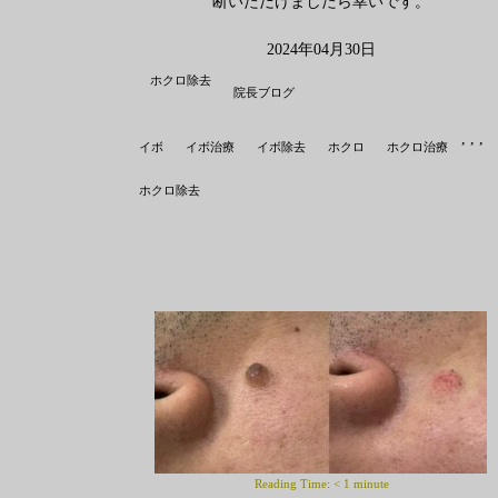
断いただけましたら幸いです。
2024年04月30日
ホクロ除去
院長ブログ
,
,
,
,
イボ
イボ治療
イボ除去
ホクロ
ホクロ治療
ホクロ除去
Reading Time:
< 1
minute