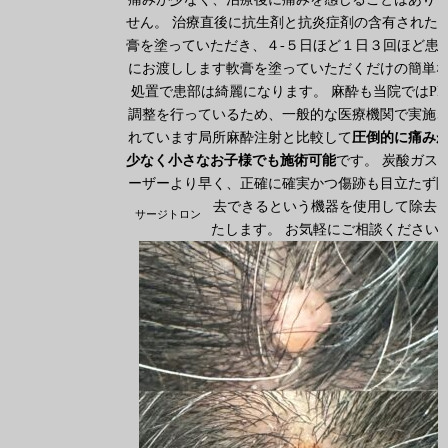
せん。 治療直後に抗生剤と抗炎症剤の含有された
膏を塗っていただき、４-５日ほど１日３回ほど患
にお渡しします軟膏を塗っていただくだけの簡単
処置で患部は綺麗になります。 麻酔も当院ではPH
調整を行っているため、一般的な医療機関で実施
れています局所麻酔注射と比較して
圧倒的に痛み
少なく小さなお子様でも施術可能
です。 炭酸ガス
ーザーより早く、正確に確実かつ傷跡も目立たず
去できる
という機器を使用して除去
サージトロン
たします。 お気軽にご相談ください