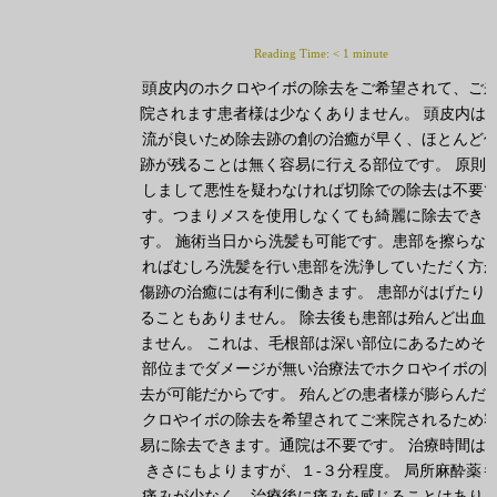
Reading Time:
< 1
minute
頭皮内のホクロやイボの除去をご希望されて、ご
院されます患者様は少なくありません。 頭皮内は
流が良いため除去跡の創の治癒が早く、ほとんど
跡が残ることは無く容易に行える部位です。 原則
しまして悪性を疑わなければ切除での除去は不要
す。つまりメスを使用しなくても綺麗に除去でき
す。 施術当日から洗髪も可能です。患部を擦らな
ればむしろ洗髪を行い患部を洗浄していただく方
傷跡の治癒には有利に働きます。 患部がはげたり
ることもありません。 除去後も患部は殆んど出血
ません。 これは、毛根部は深い部位にあるためそ
部位までダメージが無い治療法でホクロやイボの
去が可能だからです。 殆んどの患者様が膨らんだ
クロやイボの除去を希望されてご来院されるため
易に除去できます。通院は不要です。 治療時間は
きさにもよりますが、１-３分程度。 局所麻酔薬も
痛みが少なく、治療後に痛みを感じることはあり