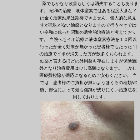
薬でもかなり改善もしくは消失することもありま
す。 昭和の治療 液体窒素ではある程度大きなイ
は全く治療効果は期待できません。個人的な意見
すが意味がない治療となりますので行うべきでは
い令和に残った昭和の遺物的治療法と考えており
す。 当院へもイボ治療に液体窒素療法を１０回以
行ったが全く効果が無かった患者様でもたった１
の治療でイボが消失した方が数多くおられます。 
効薬と言えるほどの外用薬も存在しますが保険適
外となり治療費用は少し高額になります。 しかし
医療費控除が適応になるためご安心ください。 当
では、患者様のご負担が無いようほくろの種類や
態、部位によって最も傷跡が残りにくい治療法を
用しております。