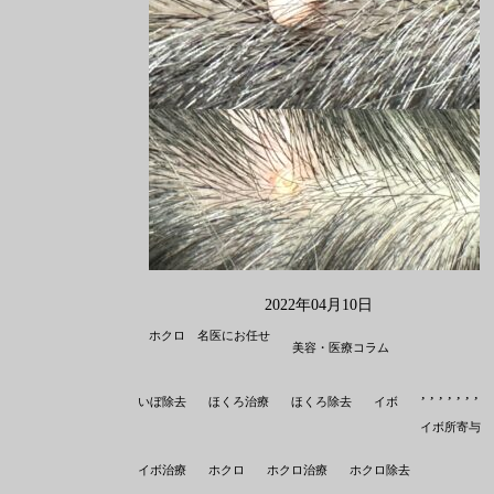
2022年04月10日
ホクロ 名医にお任せ
美容・医療コラム
,
,
,
,
,
,
,
,
いぼ除去
ほくろ治療
ほくろ除去
イボ
イボ所寄与
イボ治療
ホクロ
ホクロ治療
ホクロ除去