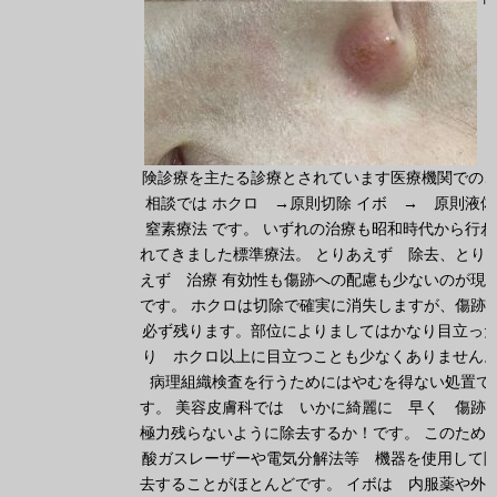
険診療を主たる診療とされています医療機関での
相談では ホクロ →原則切除 イボ → 原則液体
窒素療法 です。 いずれの治療も昭和時代から行わ
れてきました標準療法。 とりあえず 除去、とり
えず 治療 有効性も傷跡への配慮も少ないのが現
です。 ホクロは切除で確実に消失しますが、傷跡
必ず残ります。部位によりましてはかなり目立っ
り ホクロ以上に目立つことも少なくありません
病理組織検査を行うためにはやむを得ない処置で
す。 美容皮膚科では いかに綺麗に 早く 傷跡
極力残らないように除去するか！です。 このため
酸ガスレーザーや電気分解法等 機器を使用して
去することがほとんどです。 イボは 内服薬や外