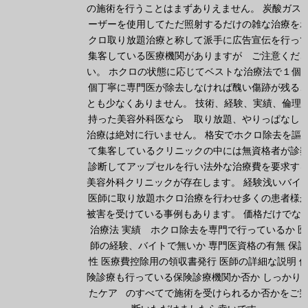
の施術を行うことはまずありえません。 炭酸ガス
ーザーを使用してただ照射するだけの雑な治療を
クロ取り放題治療と称して派手に広告宣伝を行っ
集客している医療機関がありますが ご注意くだ
い。 ホクロの状態に応じてベストな治療法で１個
個丁寧に専門医が除去しなければ醜い傷跡が残る
とも少なくありません。 技術、経験、実績、倫理
持った美容外科医なら 取り放題、やりっぱな
治療は絶対に行いません。 格安でホクロ除去を謳
て集客しているクリニックの中には無資格者が診
診断してアップセルを行い法外な治療費を要求す
美容外科クリニックが存在します。 経験浅いバイ
医師に取り放題ホクロ治療を行わせ多くの患者様
被害を受けている事例もあります。 価格だけでな
治療法 実績 ホクロ除去を専門で行っているか 医
師の経験、バイトで無いか 専門医資格の有無 保証
性 医療費控除用の領収書発行 医師の詳細な説明 
険診療も行っている保険診療機関か否か しっかり
たケア のすべてで施術を受けられるか否かをご