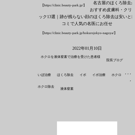
名古屋のほくろ除去
【https://clinic.beauty-park.jp/】
おすすめ皮膚科・クリ
ック13選｜跡が残らない顔のほくろ除去は安いと
コミで人気の名医にお任せ
【https://clinic.beauty-park.jp/hokurojokyo-nagoya/】
2022年01月10日
ホクロを液体窒素で治療を受けた患者様
院長ブログ
,
,
,
,
いぼ治療
ほくろ除去
イボ
イボ治療
ホクロ
,
ホクロ除去
液体窒素