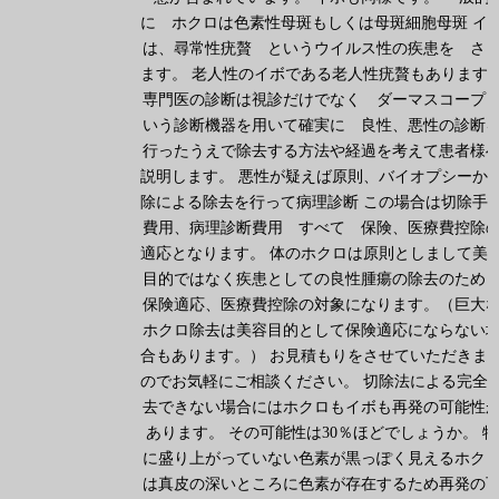
に ホクロは色素性母斑もしくは母斑細胞母斑 イ
は、尋常性疣贅 というウイルス性の疾患を さ
ます。 老人性のイボである老人性疣贅もあります
専門医の診断は視診だけでなく ダーマスコープ
いう診断機器を用いて確実に 良性、悪性の診断
行ったうえで除去する方法や経過を考えて患者様
説明します。 悪性が疑えば原則、バイオプシーか
除による除去を行って病理診断 この場合は切除手
費用、病理診断費用 すべて 保険、医療費控除
適応となります。 体のホクロは原則としまして美
目的ではなく疾患としての良性腫瘍の除去のた
保険適応、医療費控除の対象になります。（巨大
ホクロ除去は美容目的として保険適応にならない
合もあります。） お見積もりをさせていただきま
のでお気軽にご相談ください。 切除法による完全
去できない場合にはホクロもイボも再発の可能性
あります。 その可能性は30％ほどでしょうか。 特
に盛り上がっていない色素が黒っぽく見えるホク
は真皮の深いところに色素が存在するため再発の