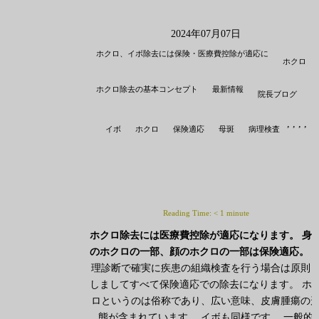
2024年07月07日
ホクロ、イボ除去には保険・医療費控除が適応に
ホクロ
ホクロ除去の基本コンセプト
最新情報
院長ブログ
,
,
,
,
イボ
ホクロ
保険適応
母斑
病理検査
Reading Time:
< 1
minute
ホクロ除去には医療費控除が適応になります。
身
のホクロの一部、顔のホクロの一部は保険適応。
理診断で確実に疾患の組織検査を行う場合は原則
しましてすべて保険適応での除去になります。 ホ
ロというのは俗称であり、広い意味、皮膚腫瘍の
態が含まれています。 イボも同様です。 一般的