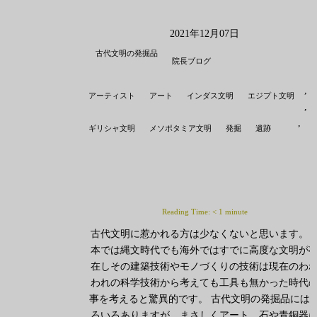
2021年12月07日
古代文明の発掘品
院長ブログ
,
,
アーティスト
アート
インダス文明
エジプト文明
,
,
,
ギリシャ文明
メソポタミア文明
発掘
遺跡
Reading Time:
< 1
minute
古代文明に惹かれる方は少なくないと思います。
本では縄文時代でも海外ではすでに高度な文明が
在しその建築技術やモノづくりの技術は現在のわ
われの科学技術から考えても工具も無かった時代
事を考えると驚異的です。 古代文明の発掘品には
ろいろありますが、まさしくアート。石や青銅器