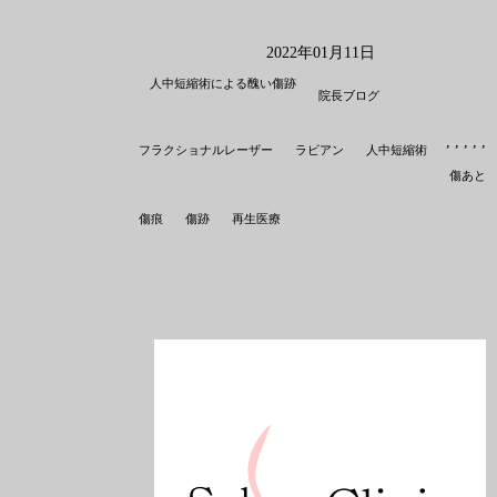
2022年01月11日
人中短縮術による醜い傷跡
院長ブログ
,
,
,
,
,
,
フラクショナルレーザー
ラビアン
人中短縮術
傷あと
傷痕
傷跡
再生医療