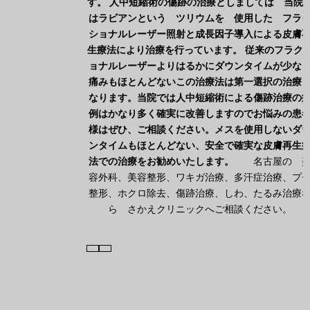
す。
人中短縮術の傷跡の治療としましては 当院
はラビアンという ツリウムを 使用した フラ
ショナルレーザー照射と成長因子導入による皮膚
生療法により治療を行っています。
従来のフラク
ョナルレーザーよりはるかにダウンタイムが少な
痛みもほとんどないこの治療法は第一選択の治療
なります。当院では人中短縮術による傷跡治療の
例はかなり多く確実に改善しますのでお悩みの患
様はぜひ、ご相談ください。メスを使用しないダ
ンタイムもほとんどない、安全で確実な皮膚再生
法での治療をお勧めいたします。
名古屋の 
容外科、美容整形、ワキガ治療、多汗症治療、プ
整形、ホクロ除去、傷跡治療、しわ、たるみ治療
ら さかえクリニックへご相談ください。