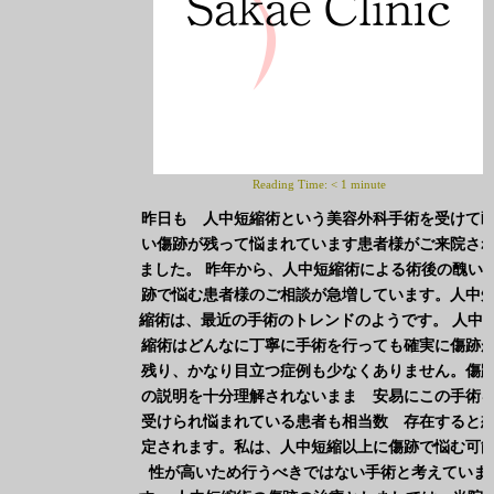
Reading Time:
< 1
minute
昨日も 人中短縮術という美容外科手術を受けて
い傷跡が残って悩まれています患者様がご来院さ
ました。
昨年から、人中短縮術による術後の醜い
跡で悩む患者様のご相談が急増しています。人中
縮術は、最近の手術のトレンドのようです。
人中
縮術はどんなに丁寧に手術を行っても
確実に傷跡
残り、かなり目立つ症例も少なくありません。傷
の説明を十分理解されないまま 安易にこの手術
受けられ悩まれている患者も相当数 存在すると
定されます。私は、人中短縮以上に傷跡で悩む可
性が高いため行うべきではない手術と考えていま