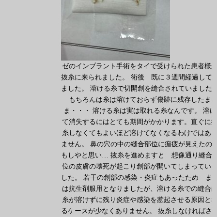
ゼのインプラント手術をタイで受けられた患者様
抜糸に来られました。 術後 既に３週間経過して
ました。 溶ける糸で切開創を縫合されていました
もちろんは糸は溶けておらず傷跡に残存したま
ま・・・ 溶ける糸は実は取れる糸なんです。 溶け
て消失するにはとても期間がかかります。直ぐに
糸しなくてもよいほど溶けてなくなるわけではあ
ません。 鼻の穴の中の縫合部位に痂疲が見えたの
もしやと思い… 抜糸を進めますと 想像通り縫合
位の皮膚の壊死が起こり創部が開いてしまってい
した。 若干の創部の感染・炎症もあったため ま
は抗生剤服用となりましたが、溶ける糸での縫合
糸が溶けずに残り炎症や感染を惹起させる原因と
るケースが少なくありません。 抜糸しなければさ