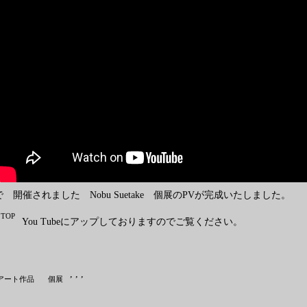
で 開催されました Nobu Suetake 個展のPVが完成いたしました。
TOP
You Tubeにアップしておりますのでご覧ください。
,
,
,
アート作品
個展