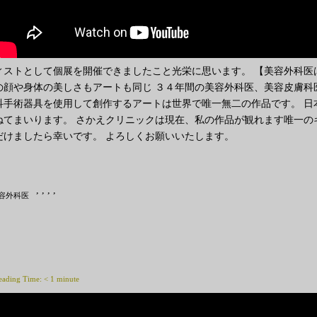
ィストとして個展を開催できましたこと光栄に思います。 【美容外科医
の顔や身体の美しさもアートも同じ ３４年間の美容外科医、美容皮膚科
科手術器具を使用して創作するアートは世界で唯一無二の作品です。 日
ねてまいります。 さかえクリニックは現在、私の作品が観れます唯一の
だけましたら幸いです。 よろしくお願いいたします。
,
,
,
,
容外科医
eading Time:
< 1
minute