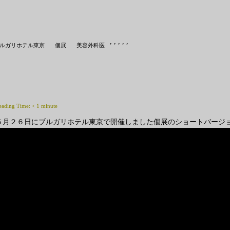
,
,
,
,
,
ルガリホテル東京
個展
美容外科医
eading Time:
< 1
minute
５月２６日にブルガリホテル東京で開催しました個展のショートバージョ