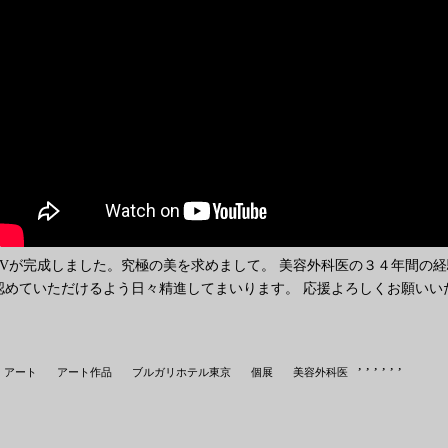
PVが完成しました。究極の美を求めまして。 美容外科医の３４年間の
認めていただけるよう日々精進してまいります。 応援よろしくお願い
,
,
,
,
,
,
アート
アート作品
ブルガリホテル東京
個展
美容外科医