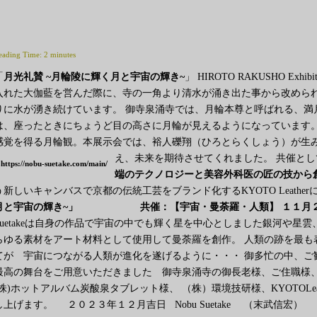
eading Time:
2
minutes
「
月光礼賛 ~月輪陵に輝く月と宇宙の輝き~
」 HIROTO RAKUSHO 
入れた大伽藍を営んだ際に、寺の一角より清水が涌き出た事から改めら
りに水が湧き続けています。 御寺泉涌寺では、月輪本尊と呼ばれる、満
は、座ったときにちょうど目の高さに月輪が見えるようになっています
感覚を得る月輪観。本展示会では、裕人礫翔（ひろとらくしょう）が生
え、未来を期待させてくれました。 共催とし
https://nobu-suetake.com/main/
端のテクノロジーと美容外科医の匠の技から
う新しいキャンバスで京都の伝統工芸をブランド化するKYOTO Leath
月と宇宙の輝き~」
共催：【宇宙・曼荼羅・人類】
１１月
Suetakeは自身の作品で宇宙の中でも輝く星を中心としました銀河や
らゆる素材をアート材料として使用して曼荼羅を創作。 人類の跡を最も
てが 宇宙につながる人類が進化を遂げるように・・・ 御多忙の中、ご
最高の舞台をご用意いただきました 御寺泉涌寺の御長老様、ご住職様
(株)ホットアルバム炭酸泉タブレット様、 （株）環境技研様、KYOTOLeath
し上げます。
２０２３年１２月吉日 Nobu Suetake （末武信宏）