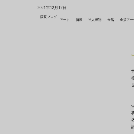
2021年12月17日
院長ブログ
アート
個展
裕人礫翔
金箔
金箔アー
R