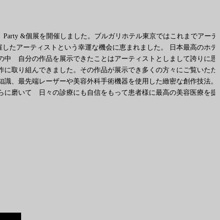
LA Party &個展を開催しました。ブルガリホテル東京ではこれまでアーテ
したアーティストという幸運な機会に恵まれました。 日本最高のホテ
の中 自分の作品を展示できたことはアーティストとしまして誇りに思
作に取り組んできました。その作品が展示でき多くの方々にご覧いただ
知識、最先端レーザーや美容外科手術機器を使用した緻密な創作技法。
らに磨いて 日々の診療にも自信をもって患者様に最高の美容医療を提