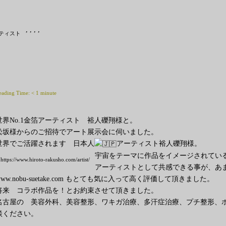
,
,
,
,
ティスト
eading Time:
< 1
minute
世界No.1金箔アーティスト 裕人礫翔様と。
松坂様からのご招待でアート展示会に伺いました。
世界でご活躍されます 日本人
アーティスト裕人礫翔様。
宇宙をテーマに作品をイメージされてい
https://www.hiroto-rakusho.com/artist/
アーティストとして共感できる事が、あ
www.nobu-suetake.com もとても気に入って高く評価して頂きました。
将来 コラボ作品を！とお約束させて頂きました
。
名古屋の 美容外科、美容整形、ワキガ治療、多汗症治療、プチ整形、
談ください。