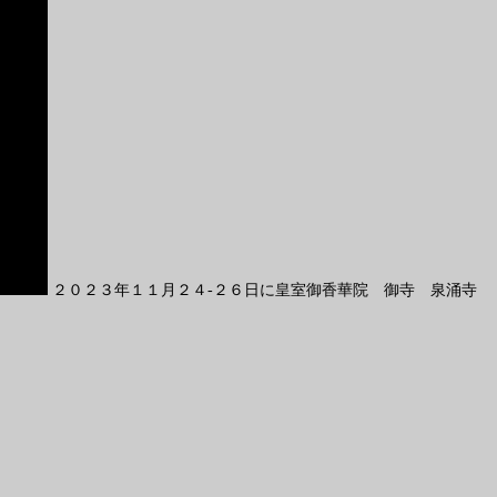
２０２３年１１月２４-２６日に皇室御香華院 御寺 泉涌寺