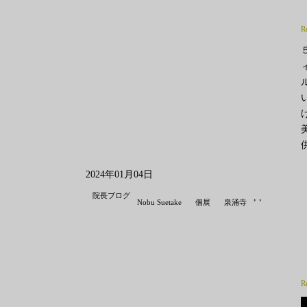
R
2024年01月04日
院長ブログ
,
,
Nobu Suetake
個展
泉涌寺
R