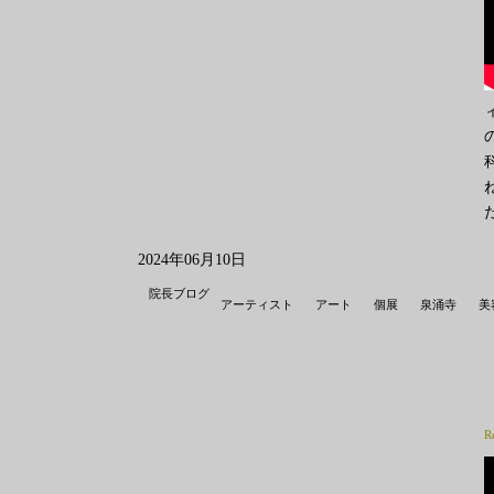
2024年06月10日
院長ブログ
アーティスト
アート
個展
泉涌寺
美
R