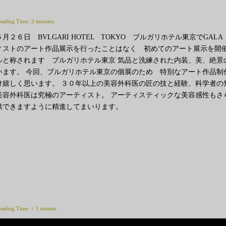
eading Time:
2
minutes
５月２６日 BVLGARI HOTEL TOKYO ブルガリホテル東京でGA
ィストのアート作品展示を行ったことはなく 初めてのアート展示を開催
ルと称されます ブルガリホテル東京 気品と洗練された内装、美、絶景
います。 今回、ブルガリホテル東京の個展のため 特別なアート作品制
け嬉しく思います。 ３０年以上の美容外科医の匠の技と経験、科学者の
美容外科医は究極のアーティスト。 アーティスティックな美容感性もさ
供できますように精進してまいります。
eading Time:
< 1
minute