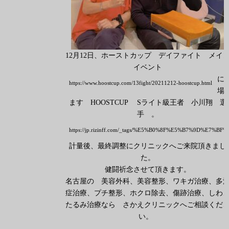
12月12日、ホーストカップ デイファイト メイ
イベント
に
https://www.hoostcup.com/13fight/20211212-hoostcup.html
場
ます HOOSTCUP Sライト級王者 小川翔 選
手
。
https://jp.rizinff.com/_tags/%E5%B0%8F%E5%B7%9D%E7%BF%
計量後、最終調整にクリニックへご来院頂きまし
た。
健闘祈念させて頂きます。
名古屋の 美容外科、美容整形、ワキガ治療、多
症治療、プチ整形、ホクロ除去、傷跡治療、しわ
たるみ治療なら さかえクリニックへご相談くだ
い。