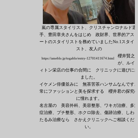
嵐の専属スタイリスト、クリスチャンロナルド選
手、豊田章夫さんをはじめ 政財界、世界的アス
ートのスタイリストを務めていましたNo.1スタイ
スト、友人の
櫻井賢之
https://ameblo.jp/togablo/entry-12701411674.html
が、ルイ
ィトン栄店の仕事の合間に クリニックに遊びに
ました。
イケメン俳優並みに 無茶苦茶ハンサムなんです
常にファッションと美を探求する 櫻井君の探究
に憧れます。
名古屋の 美容外科、美容整形、ワキガ治療、多
症治療、プチ整形、ホクロ除去、傷跡治療、しわ
たるみ治療なら さかえクリニックへご相談くだ
い。