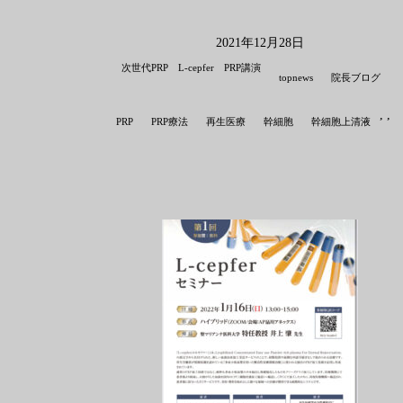
2021年12月28日
次世代PRP L-cepfer PRP講演
,
topnews
院長ブログ
,
,
,
PRP
PRP療法
再生医療
幹細胞
幹細胞上清液