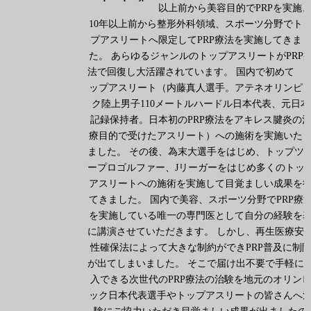
以上前から美容目的でPRPを実施
10年以上前から整形外科領域、スポーツ分野でト
プアスリートへ限定してPRP療法を実施してきま
た。 あらゆるジャンルのトップアスリートがPRP
法で回復し大活躍されています。 国内で初めて 
ップアスリート（内藤真人選手。アテネオリンピ
ク陸上男子110メートルハードル日本代表、元日本
記録保持者。日本初のPRP療法をアキレス腱炎の
療目的で受けたアスリート）への施術を実施いた
ました。 その後、為末大選手をはじめ、トップツ
ープロゴルファー、Jリーガーをはじめ多くのトッ
アスリートへの施術を実施して目覚ましい成果を
てきました。 国内で美容、スポーツ分野でPRP療
を実施している唯一の専門医として自分の経験を
に講演させていただきます。 しかし、再生医療安
性確保法によって大きな制約ができPRP普及に制
が出てしまいました。 そこで届け出不要で手軽に
入できる次世代のPRP療法の治験を地元のオリン
ック日本代表選手やトップアスリートの皆さんへ