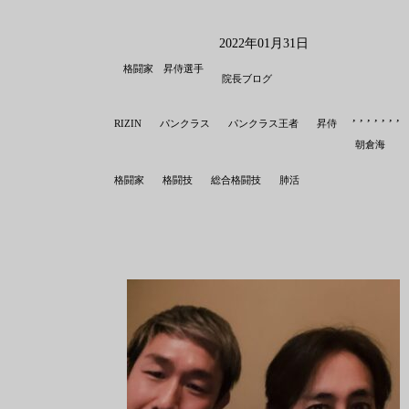
2022年01月31日
格闘家 昇侍選手
院長ブログ
,
,
,
,
,
,
,
,
RIZIN
パンクラス
パンクラス王者
昇侍
朝倉海
格闘家
格闘技
総合格闘技
肺活