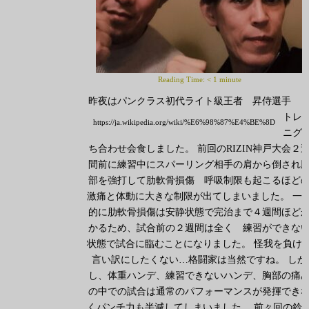
Reading Time:
< 1
minute
昨夜はパンクラス初代ライト級王者 昇侍選手
トレ
https://ja.wikipedia.org/wiki/%E6%98%87%E4%BE%8D
ニグ
ち合わせ会食しました。 前回のRIZIN神戸大会２
間前に練習中にスパーリング相手の肩から倒され
部を強打して肋軟骨損傷 呼吸制限も起こるほど
激痛と体動に大きな制限が出てしまいました。 一
的に肋軟骨損傷は安静状態で完治まで４週間ほど
かるため、試合前の２週間は全く 練習ができな
状態で試合に臨むことになりました。 怪我を負け
言い訳にしたくない…格闘家は当然ですね。 しか
し、体重ハンデ、練習できないハンデ、胸部の痛
の中での試合は通常のパフォーマンスが発揮でき
くパンチ力も半減してしまいました。 前々回の鈴