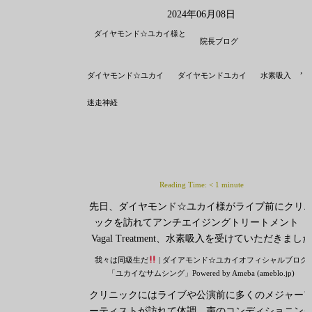
2024年06月08日
ダイヤモンド☆ユカイ様と
院長ブログ
,
,
ダイヤモンド☆ユカイ
ダイヤモンドユカイ
水素吸入
迷走神経
Reading Time:
< 1
minute
先日、ダイヤモンド☆ユカイ様がライブ前にクリ
ックを訪れてアンチエイジングトリートメント
Vagal Treatment、水素吸入を受けていただきました
我々は同級生だ
| ダイアモンド☆ユカイオフィシャルブログ
「ユカイなサムシング」Powered by Ameba (ameblo.jp)
クリニックにはライブや公演前に多くのメジャー
ーティストが訪れて体調、声のコンディショニン