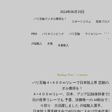
2024年06月19日
パリ五輪でメダル獲得を！
スポーツコラム
院長ブログ
,
,
,
PBM
パリオリンピック
パリ五輪
マイルリレー
,
川端魁人
水素
水素吸入
Reading Time:
< 1
minute
パリ五輪４×４００ｍリレーで日本陸上界 悲願の
ダル獲得を！
４×４００ｍリレー、日本、アジア記録保持者で先
日の世界リレーでも 予選、決勝唯一の 44秒台で 
り切り 大活躍しました 川端魁人選手。
日本陸上選手権大会で4位以内に入れば日本代表選