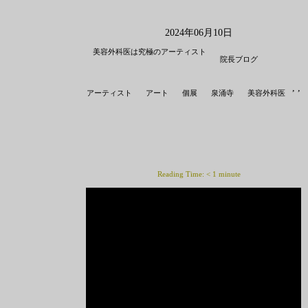
2024年06月10日
美容外科医は究極のアーティスト
院長ブログ
,
,
アーティスト
アート
個展
泉涌寺
美容外科医
Reading Time:
< 1
minute