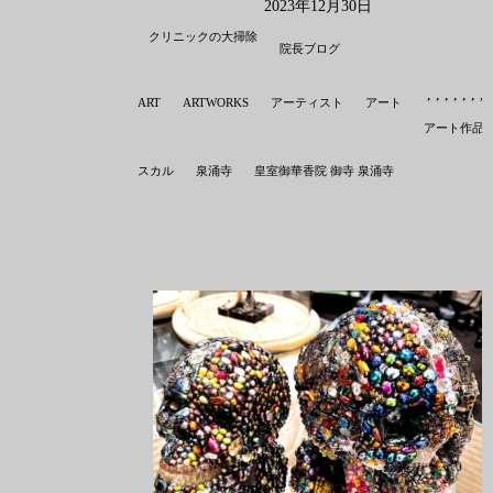
2023年12月30日
クリニックの大掃除
院長ブログ
,
,
,
,
,
,
,
ART
ARTWORKS
アーティスト
アート
アート作品
スカル
泉涌寺
皇室御華香院 御寺 泉涌寺