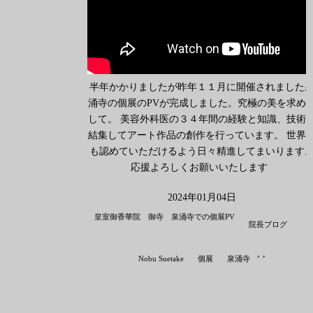
半年かかりましたが昨年１１月に開催されました
涌寺の個展のPVが完成しました。究極の美を求め
して。 美容外科医の３４年間の経験と知識、技術
結集してアート作品の創作を行っています。 世界
も認めていただけるよう日々精進してまいります
応援よろしくお願いいたします
2024年01月04日
皇室御香華院 御寺 泉涌寺での個展PV
院長ブログ
,
,
Nobu Suetake
個展
泉涌寺