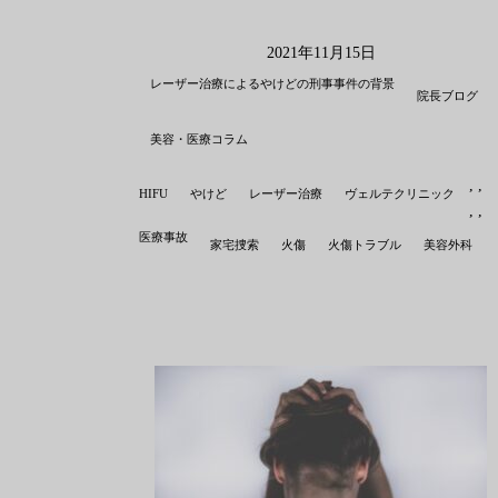
2021年11月15日
レーザー治療によるやけどの刑事事件の背景
院長ブログ
美容・医療コラム
,
,
,
HIFU
やけど
レーザー治療
ヴェルテクリニック
,
,
,
医療事故
家宅捜索
火傷
火傷トラブル
美容外科