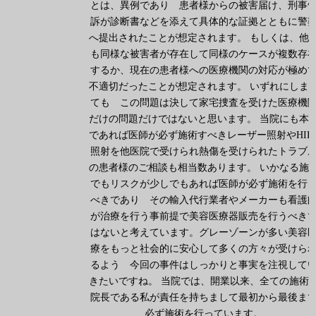
とは、異例であり 患者様からの被害届け、刑事
訴が診断書などを添えて具体的な証拠とともに警
へ提出されたことが想定されます。 もしくは、他
も同様な被害者が存在して同様のケースが複数存
するか、現在の患者様への医療機関の対応が極め
不適切だったことが想定されます。 いずれにしま
ても この問題は決して家宅捜査を受けた医療機
だけの問題だけではないと思います。 当院にも本
であれば医師が必ず施術すべきレーザー照射やHIF
照射を他医院で受けられ熱傷を受けられたトラブ
の患者様のご相談も相当数あります。 いかなる施
でもリスクが少しでもあれば医師が必ず施術を行
べきであり その輸入代行業者やメーカーも看護
が治療を行う事前提で美容医療器販売を行うべき
はないと考えています。グレーゾーンが多い美容
療をもっと社会的に安心して多くの方々が受けら
るよう 今回の事件はしっかりと事実を注視して
きたいですね。 当院では、開業以来、全ての施術
院長である私が責任を持ちまして最初から最後ま
必ず施術を行っています。