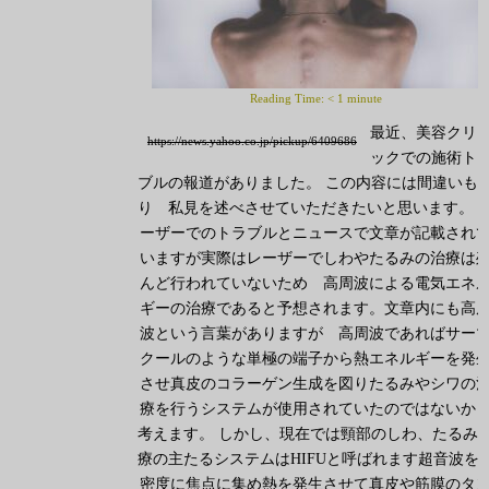
Reading Time:
< 1
minute
最近、美容クリ
https://news.yahoo.co.jp/pickup/6409686
ックでの施術ト
ブルの報道がありました。 この内容には間違いも
り 私見を述べさせていただきたいと思います。 
ーザーでのトラブルとニュースで文章が記載され
いますが実際はレーザーでしわやたるみの治療は
んど行われていないため 高周波による電気エネ
ギーの治療であると予想されます。文章内にも高
波という言葉がありますが 高周波であればサー
クールのような単極の端子から熱エネルギーを発
させ真皮のコラーゲン生成を図りたるみやシワの
療を行うシステムが使用されていたのではないか
考えます。 しかし、現在では頸部のしわ、たるみ
療の主たるシステムはHIFUと呼ばれます超音波を
密度に焦点に集め熱を発生させて真皮や筋膜のタ