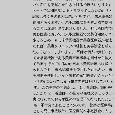
パク変性を惹起させ引き上げる治療法になります
ネットではHIFUによるトラブルではないのか？と
記載も多くその真相は未だ不明です。 未承認機器
使用とありますが、未承認機器を美容治療で使用
ることは違法行為であ貼りません。むしろ国内で
美容医療においては未承認機器での美容治療がそ
多くを占め もし未承認機器の美容医療器が違法
なれば 美容クリニックの経営も美容診療も成り
たなくなってしまいます。 医師が個人の責任にお
て未承認機器である美容医療機器を国外から輸入
て治療を行っているのが日本の美容医療の現状で
あるのです。 未承認機器を使用したから悪い、未
認機器を使用したから警察の家宅捜査が入ったと
う印象になってしまう報道内容は危惧しておりま
す。 この事件の問題点は。 １：看護師が施術を行
ったこと ２：看護師への指示や術後のチェックが
実に行われておらず医師の管理下で行われたとし
も 不十分であたこと なのです。 警察が医療事故
として死亡事故以外に医療機関へ家宅捜査に入る