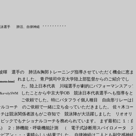
,
,
,
,
,
,
,
,
,
,
競泳選手
肺活、自律神経
難波暉
選手の 肺活&胸郭トレーニング指導させていただく機会に恵ま
れました。 青戸慎司中京大学陸上部監督からのご紹介でし
wamoto.html
た。陸上日本代表 川端選手が劇的にパフォーマンスアップ
したことから中京大学OB 競泳日本代表選手へも指導をと
001&a=olySWM
ご依頼でした。特にバタフライ個人種目 自由形リレーは日
ョナルコーチ
のご依頼で一緒に立ち会っていただきました。 佐々木コー
チは競泳関係者誰もがご存知で 競泳陣が大活躍しました リオオリ
ピックでもナショナルコーチを務められています。 まず最初に １：自
)
２：肺機能・呼吸機能計測 （ 電子式診断用スパイロメータ ス
ンピアン・・・素晴らしい結果でした。 自律神経は二人とも副交感神経