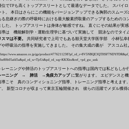
優位でTPも高くトップアスリートとして最適なデータでした。 スパイ
ート。 本日はさらにこの機能をバージョンアップできる胸郭のスムーズ
ある息継ぎの際の呼吸時における最大酸素摂取量のアップするためのコ
ました。 トップアスリートは身体が敏感ですね。 直ぐにその結果が実感
指導は 機能解剖学・運動生理学に基づいて実施して 競泳なのでタイ
リスマは不要。
共同研究者で上司でもある順天堂大学医学部 小林弘幸
グや呼吸法の指導を実施してきました。 その集大成の書が アスコム社
https://www.amazon.co.jp/gp/product/4776211238?pf_rd_r=8V5NBQE3QTHSF7NDYFDR&pf_
be80b05afd5a&pd_rd_w=TjrUs&pd_rd_wg=KKXhx&ref_=pd_gw_unk
トレーニングや肺活のトップアスリートへの指導は国内では私どもしか
レーニング → 肺活 →免疫力アップ
に繋がります。 エビデンスと
指導こそ 真のコンディショニング指導、トレーニング指導と考えます。
す。 新型コロナが収まって東京五輪開催され 彼らの活躍でメダル獲得