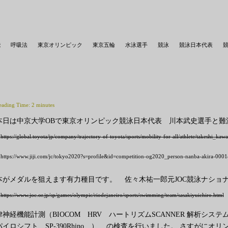
能
呼吸法
東京オリンピック
東京五輪
水泳選手
競泳
競泳日本代表
eading Time:
2
minutes
本日は中京大学OBで東京オリンピック競泳日本代表 川本武史
選手と
https://global.toyota/jp/company/trajectory-of-toyota/sports/mobility-for-all/athlete/takeshi_ka
https://www.jiji.com/jc/tokyo2020?s=profile&id=competition-og2020_person-nanba-akira-0
本がメダルを狙えます有力種目です。
佐々木祐一郎元JOC競泳ナシ
https://www.joc.or.jp/sp/games/olympic/riodejaneiro/sports/swimming/team/sasakiyuichiro.html
律神経機能計測（BIOCOM HRV ハートリズムSCANNER 解析システム
パイロシフト SP-390Rhino ）
の検査を行いました。 さすがにオリ