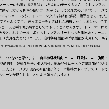
ロメーターの結果も肺活量はもちろん他のデータもまさしくトップアスリ
の動かし方から身体の使い方、水泳にとっての最大のアドバンテージで
ンディショニング法、トレーニング法を詳細に解説、指導させていただ
できたようです。 佐々木コーチも喜ばれご納得いただけました。 全て
ムという定量評価が結果としてできることになります。
トレーナーにカ
教授とこれまで一緒に多くのトップアスリートへの自律神経トレーニン
より先月発売となりました。
自律神経機能や呼吸機能を考慮して 胸郭
rd_p=7626af39-b716-47c8-84eb-9679f177dc53&pd_rd_r=7b2f7389-889d-4ef2-a552-
行っていないと思います。
自律神経機能向上 → 呼吸法 → 胸郭ト
機能解剖学、運動生理学、個人特性、競技特性に合った定量評価ができる
 二人とも メダル獲得の可能性が高く日本期待のトップアスリートで
のシーンが観られること心より願っております。