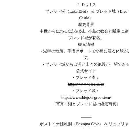
2. Day 1-2
ブレッド湖（Lake Bled） & ブレッド城（Bled
Castle）
歴史背景
中世から伝わる伝説の湖。小島の教会と断崖に建
ブレッド城が有名。
観光情報
• 湖畔の散策、手漕ぎボートで小島に渡る体験が
気
• ブレッド城からは湖と山々の絶景が一望でき
公式サイト
• ブレッド湖：
https://www.bled.si/en
• ブレッド城：
https://www.blejski-grad.si/en/
[写真：湖とブレッド城の絶景写真]
⸻
ポストイナ鍾乳洞（Postojna Cave） & リュブリ