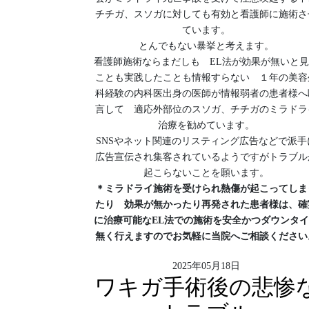
チチガ、スソガに対しても有効と看護師に施術さ
ています。
とんでもない暴挙と考えます。
看護師施術ならまだしも EL法が効果が無いと
ことも実践したことも情報すらない １年の美容
科経験の内科医出身の医師が情報弱者の患者様へ
言して 適応外部位のスソガ、チチガのミラドラ
治療を勧めています。
SNSやネット関連のリスティング広告などで派手
広告宣伝され集客されているようですがトラブル
起こらないことを願います。
＊ミラドライ施術を受けられ熱傷が起こってしま
たり 効果が無かったり再発された患者様は、確
に治療可能なEL法での施術を安全かつダウンタ
無く行えますのでお気軽に当院へご相談ください
2025年05月18日
ワキガ手術後の悲惨