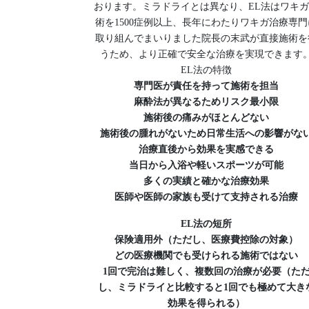
おります。ミラドライとは異なり、EL法はワキ
術を1500症例以上、長年にわたりワキガ治療専門
取り組んでまいりました院長の末武が直接施術を
うため、より正確で安全な治療を実現できます
EL法の特徴
専門医が責任を持って施術を担当
麻酔法が異なるためリスク最小限
施術後の痛みがほとんどない
施術後の腫れがないため日常生活への影響がな
治療直後から効果を実感できる
当日から入浴や軽いスポーツが可能
多くの実績と確かな治療効果
医師や医師の家族も受けて支持される治療
EL法の短所
保険適用外（ただし、医療費控除の対象）
どの医療機関でも受けられる施術ではない
1回で完治は難しく、複数回の治療が必要（た
し、ミラドライと比較すると1回でも極めて大き
効果を得られる）