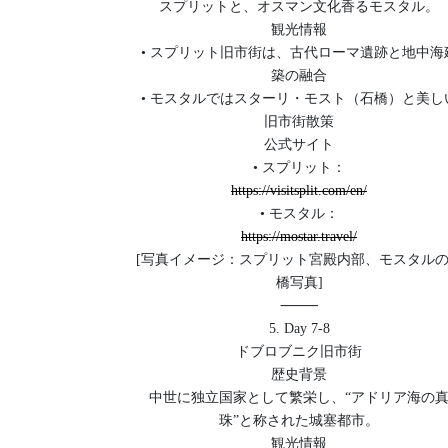
スプリットと、オスマン文化香るモスタル。
観光情報
• スプリット旧市街は、古代ローマ遺跡と地中海
築の融合
• モスタルではスターリ・モスト（石橋）と美し
旧市街散策
公式サイト
• スプリット：
https://visitsplit.com/en/
• モスタル：
https://mostar.travel/
[写真イメージ：スプリット宮殿内部、モスタル
橋写真]
⸻
5. Day 7-8
ドブロブニク旧市街
歴史背景
中世に独立国家として繁栄し、“アドリア海の
珠”と称された城塞都市。
観光情報