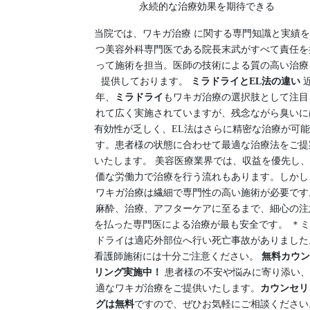
永続的な治療効果を期待できる
当院では、ワキガ治療 に関する専門知識と実績
つ美容外科専門医である院長末武がすべて責任を
って施術を担当。医師の技術による質の高い治療
提供しております。
ミラドライとEL法の違い
年、
ミラドライ
もワキガ治療の選択肢として注目
れて広く実施されていますが、残念ながら臭いに
有効性が乏しく、EL法はさらに精密な治療が可
す。患者様の状態に合わせて最適な治療法をご提
いたします。 美容医療業界では、収益を優先し
価な労働力で治療を行う流れもあります。しかし
ワキガ治療は繊細で専門性の高い施術が必要です
麻酔、治療、アフターケアに至るまで、細心の注
を払った専門医による治療が最も安全です。 ＊
ドライは適応外部位へ行い死亡事故がありました
看護師施術には十分ご注意ください。
無料カウン
リング実施中！
患者様の不安や悩みに寄り添い、
適なワキガ治療をご提供いたします。
カウンセリ
グは無料
ですので、ぜひお気軽にご相談ください