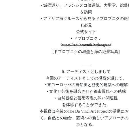
• 城壁巡り、フランシスコ修道院、大聖堂、総督
を訪問
• アドリア海クルーズから見るドブロブニクの絶
も必見
公式サイト
• ドブロブニク：
https://tzdubrovnik.hr/lang/en/
[ドブロブニクの城壁と海の絶景写真]
⸻
6. アーティストとしまして
今回のアーティストとしての視察を通して、
• 東ヨーロッパの自然美と歴史的建築への理解
• 文化と芸術を融合させた都市景観への感銘
• 自然観察と芸術表現の深い関連性
を体感することができた。
本視察は今後のThe Da Vinci Art Projectの活動に
て、自然との融合、芸術への新しいアプローチの
泉となる。