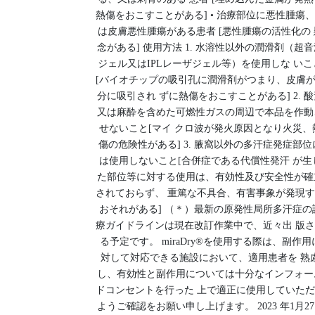
熱傷をおこすことがある] • 治療部位に悪性腫瘍
は皮膚悪性腫瘍がある患者 [悪性腫瘍の活性化の 
念がある] 使用方法 1. 水溶性以外の潤滑剤（超
ジェル又はIPLレーザジェル等）を使用しな いこ
[バイオチップの吸引孔に潤滑剤がつまり、皮膚
分に吸引され ずに熱傷をおこすことがある] 2. 
又は麻酔を含めた可燃性ガスの周辺で本品を作動
せないこと[マイ クロ波が発火原因となり火災、
傷の危険性がある] 3. 腋窩以外の多汗症発症部位
は使用しないこと[合併症である代償性発汗 が生
た部位等に対する使用は、有効性及び安全性が確
されておらず、 重篤な不具合、有害事象が発現
おそれがある] （＊）最新の原発性局所多汗症の
療ガイドラインは現在改訂作業中で、近々出 版
る予定です。 miraDry®を使用する際は、副作用
対して対応できる施設において、適用患者を 熟
し、有効性と副作用については十分なインフォー
ドコンセントを行った 上で適正に使用していた
ようご確認をお願い申し上げます。 2023 年1月2