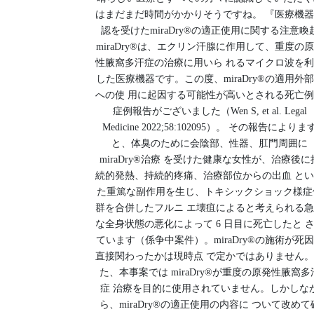
はまだまだ時間がかかりそうですね。 『医療機
認を受けたmiraDry®の適正使用に関する注意喚
miraDry®は、エクリン汗腺に作用して、重度の
性腋窩多汗症の治療に用いら れるマイクロ波を
した医療機器です。この度、miraDry®の適用外
への使 用に起因する可能性が高いとされる死亡
症例報告がございました（Wen S, et al. Legal
Medicine 2022;58:102095）。 その報告によりま
と、体臭のために会陰部、性器、肛門周囲に
miraDry®治療 を受けた健康な女性が、治療後に
続的発熱、持続的疼痛、治療部位からの出血 と
た重篤な副作用を生じ、トキシックショック様症
群を合併したフルニ エ壊疽によると考えられる
な全身状態の悪化によって 6 日目に死亡したと 
ています（係争中案件）。miraDry®の施術が死
直接関わったかは現時点 で定かではありません
た、本事案では miraDry®が重度の原発性腋窩多
症 治療を目的に使用されていません。しかしな
ら、miraDry®の適正使用の内容に ついて改めて