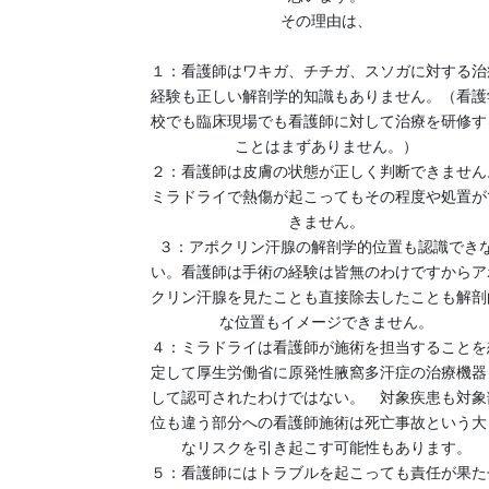
その理由は、
１：看護師はワキガ、チチガ、スソガに対する治
経験も正しい解剖学的知識もありません。（看護
校でも臨床現場でも看護師に対して治療を研修す
ことはまずありません。）
２：看護師は皮膚の状態が正しく判断できません
ミラドライで熱傷が起こってもその程度や処置が
きません。
３：アポクリン汗腺の解剖学的位置も認識でき
い。看護師は手術の経験は皆無のわけですからア
クリン汗腺を見たことも直接除去したことも解剖
な位置もイメージできません。
４：ミラドライは看護師が施術を担当することを
定して厚生労働省に原発性腋窩多汗症の治療機器
して認可されたわけではない。 対象疾患も対象
位も違う部分への看護師施術は死亡事故という大
なリスクを引き起こす可能性もあります。
５：看護師にはトラブルを起こっても責任が果た