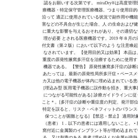
認をお願いする次第です。 miraDry®は高度管理
療機器・特定保守管理医療機器、つまり使用目的
沿って 適正に使用されている状況で副作用や機
害などの不具合が生じた場合、人 の生命および
に重大な影響を与えるおそれがあり、その適切な
理が必要 とされる医療機器です。2019 年８月の
付文書（第２版）において以下のよう な注意喚
なされています。 【使用目的又は効果】 本品は
重度の原発性腋窩多汗症を治療するために使用す
機器である。 【警告】 原発性腋窩多汗症の診断
あたっては、最新の原発性局所多汗症 • ペースメ
カ又は他の電子機器が体内に埋め込まれている患
[埋込み型 医用電子機器に誤作動を招き、重大事
につながる可能性がある] 診療ガイドラインに従
こと＊。[多汗症の診断や重症度の判定、発汗部
特定を誤ると、リスク・ベネフィットのバランス
保つことが困難となる] 【禁忌・禁止】 適用対
（患者） 1．以下の患者には適用しないこと。 • 
窩付近に金属製のインプラント等が埋め込まれて
る、又は刺青のある 患者 [埋め込んだ金属が発熱