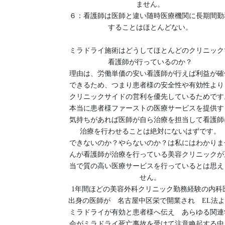
ません。
６：看護師は医師と違い随時医療機関に長期間勤
することはほとんどない。
ミラドライ施術はどうしてほとんどのクリニック
看護師が行っているのか？
理由は、労働単価の安い看護師が行えば利益が確
できるため、つまり患者様の安全性や有効性より
クリニックサイドの営利を優先しているためです
本当に患者様ファーストの医療サービスを提供す
気持ちがあれば医師が自ら治療を担当して看護師
治療を行わせることは絶対にないはずです。
できないのか？やらないのか？は私にはわかりま
んが看護師が治療を行っている美容クリニックが
当で質の高い医療サービスを行っているとは思え
せん。
1年間ほどの美容外科クリニック勤務経験の内科
出身の医師が 名古屋中区栄で開業され EL法
ミラドライが有効と患者様へ伝え あらゆる関連
会がミラドライ死亡事故を受けて注意喚起する中