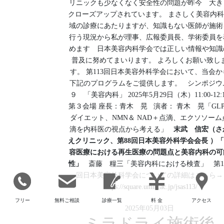
リニックも少なくなく安全性の問題が昨今 大き
クローズアップされています。 まさしく美容内
域の診療にあたりますが、知識もない医師が施術
行う現況から私が理事、広報委員長、学術委員を
めます 日本美容内科学会では正しい情報や知識
普及に努めてまいります。 よろしくお願い致し
す。 第113回日本美容外科学会において、当会か
下記のプログラムをご提供します。 シンポジウ
９ 「美容内科」 2025年5月29日（木）11:00-12:
第３会場 座長：青木 晃 演者： 青木 晃「GLP
ダイエット、NMN＆ NAD＋点滴、エクソソーム
滴を内科医の視点から考える」
末武 信宏（さ
えクリニック、第88回日本美容外科学会会長
）「
容医療における再生医療の問題点と美容内科の可
性」
斎藤 糧三「美容内科における検査」 第11
回日本美容外科学会についての詳細はこちら→
https://square.umin.ac.jp/jsas113/
フリー
無料ご相談
診療一覧
料 金
アクセス
2025年05月03日
ミラドライ施術後