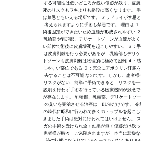
する可能性は低いどころか醜い傷跡が残り、皮膚
死のリスクもワキよりも格段に高くなります。 
は禁忌ともいえる場所です。 ミラドライが禁忌
考えられますように手術も禁忌です。 理由は １
術後固定ができたいため血種が形成されやすい 
乳輪部や乳頭部、デリケートゾーンが血流がよく
い部位で術後に皮膚壊死を起こしやすい。 ３：
は皮膚剥離を行う必要があるが 乳輪部もデリケ
トゾーンも皮膚剥離は物理的に極めて困難 ４：
しやすい部位である ５：完全にアポクリン汗腺
去することは不可能 なのです。 しかし、患者様
リスクがない、簡単に手術できると リスクを一
説明を行わず手術を行っている医療機関が残念で
が存在します。 乳輪部、乳頭部、デリケートゾ
の臭いを完治させる治療は EL法だけです。 令
の時代に昭和に行われて多くのトラブルを起こし
きました手術は絶対に行われてはいけません。 
ガの手術を受けられ全く効果が無く傷跡だけ残っ
患者様が時々 ご来院されますが 本当に悲惨な
跡の状態になられているケースも少なくありま