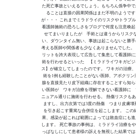
た死亡事故といえるでしょう。もちろん係争中で
ることは直接の因果関係はまだ不明のようです
が・・・ これまでミラドライのリスクやトラブ
看護師施術の恐ろしさをブログで何度も注意喚起
せてまいりましたが 手術とは違うからリスク
い、ダウンタイム無い、事故は起こらないと勝手
考える医師や関係者も少なくありませんでした。
リットを誇大表現して広告して集患して看護師に
術を行わせるといった 【ミラドライワキガビジ
ス】が確立してしまったのです。 ワキガの治療
術を1例も経験したことがない医師、アポクリン
腺を直接見たり皮下組織に存在することすら知ら
い医師が ワキガ治療を理解できない看護師に 
ニュアル通りに施術を行わせる。 熱傷リスクも
ますし、出力次第では3度の熱傷 つまり皮膚壊
を引き起こす重篤な合併症を起こします。 この
果、感染が起これば範囲によっては敗血症にも進
します。 死亡事故の事例は、ミラドライ治療を
っぱなしにして患者様の訴えを無視した結果では