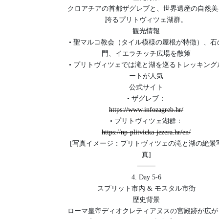
クロアチアの首都ザグレブと、世界遺産の自然美
誇るプリトヴィツェ湖群。
観光情報
• 聖マルコ教会（タイル模様の屋根が特徴）、石
門、イエラチッチ広場を散策
• プリトヴィツェでは滝と湖を巡るトレッキング
ートが人気
公式サイト
• ザグレブ：
https://www.infozagreb.hr/
• プリトヴィツェ湖群：
https://np-plitvicka-jezera.hr/en/
[写真イメージ：プリトヴィツェの滝と湖の絶景
真]
⸻
4. Day 5-6
スプリット市内 & モスタル市街
歴史背景
ローマ皇帝ディオクレティアヌスの宮殿跡が広が