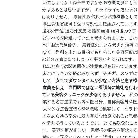
いでしょうか？係争中ですから医療機関側にも言
分はあるとは思いますが。 ミラドライが悪いわ
はありません。 原発性腋窩多汗症治療機器とし
厚生労働省認可も受け有効性も確認されています
適応外部位 適応外疾患 看護師施術 施術後のケア
どすべてが間違っていたと考えられますが、この
本理由は営利優先。 患者様のことを考えた治療
なく 営利を主たる目的でもたらした美容医療の
の部分が表に出てしまった事例と考えられます。
れほど多くの関連団体が注意喚起を行っています
未だにワキガ治療のみならず
チチガ、スソガに
して 安全でダウンタイムが少ない方法と患者様
虚偽を伝え 専門医ではない看護師に施術を行わ
ている美容クリニックが少なくありません。
私の
業する名古屋栄でも内科医出身、自称美容外科医
大々的な広告宣伝やSNS戦略で集客して ミラド
イをあらゆる部分に最も有効な治療であると患者
へ伝えて行っているようです。 とても残念なこ
す。 美容医療が正しい 患者様の悩みを解決す
晴らしい医療とすべての方々に認識していただく