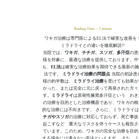
Reading Time:
< 1
minute
ワキガ治療は専門医によるEL法で確実な改善を
ミラドライとの違いを徹底解説!!
当院では、
ワキガ、チチガ、スソガ、多汗症
の患
様を対象に、最適な治療を提供しております。中
も、
EL法
は確実な治療効果を期待できる最新の施
法です。
ミラドライ治療の問題点
当院の初診患
様の約半数は、
ミラドライ治療
を受けても効果が
かった、または完全に元に戻って再発された方々
す。
ミラドライ
は原発性腋窩多汗症という わき
の治療を目的とした治療機器であり、ワキガの根
的な治療には不向きです。 さらに、ミラドライは
チガやスソガ
の治療に対応しておらず、死亡事故
起こすなど 重大なリスクを伴うケースも報告さ
ています。このため、ワキガの完全な治療を目的
する場合には適さない手法といえます。 また、