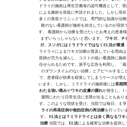
ドライの施術は厚生労働省の認可機器として、医
による施術を前提に申請されました。しかし現在
多くの美容クリニックでは、専門的な知識や治療
験のない看護師が施術を担当しているのが現状
す。 看護師から治療を受けたいとお考えの患者
まずいらっしゃらないと思います。
ワキガ、チ
ガ、スソガにはミラドライではなくEL法が最適
ラドライによるワキガ治療が普及している理由は
医師が労力を減らし、コストの低い看護師に施術
任せられるためです。派手な広告を利用し、「最
のダウンタイムのない治療」とアピールするこ
で、患者様が効果を錯覚してしまうケースが増え
います。 しかし、ミラドライの施術後には
長期間
わたる強い痛み
や
ワキの皮膚の腫れ
が発生し、1～
週間にわたり日常生活に支障が出ることもあり
す。このような現状を受け、当院では毎日、
ミラ
ライの再発症例や無効症例の再治療
を行ってい
す。
EL法とは？ミラドライとは全く異なるワキ
治療
当院では、
EL法
による確実な治療を提供し