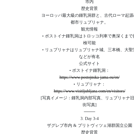
市内
歴史背景
ヨーロッパ最大級の鍾乳洞群と、古代ローマ起源
都市リュブリャナ。
観光情報
• ポストイナ鍾乳洞はトロッコ列車で奥深くまで
検可能
• リュブリャナはリュブリャナ城、三本橋、大聖
などが有名
公式サイト
• ポストイナ鍾乳洞：
https://www.postojnska-jama.eu/en/
• リュブリャナ：
https://www.visitljubljana.com/en/visitors/
[写真イメージ：鍾乳洞内部写真、リュブリャナ
街写真]
⸻
3. Day 3-4
ザグレブ市内 & プリトヴィツェ湖群国立公園
歴史背景