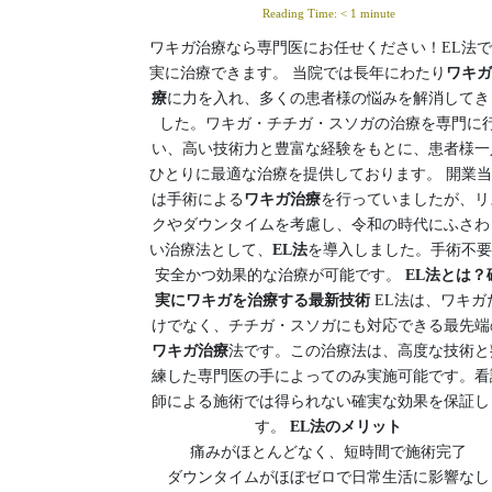
Reading Time:
< 1
minute
ワキガ治療なら専門医にお任せください！EL法
実に治療できます。 当院では長年にわたり
ワキガ
療
に力を入れ、多くの患者様の悩みを解消してき
した。ワキガ・チチガ・スソガの治療を専門に
い、高い技術力と豊富な経験をもとに、患者様一
ひとりに最適な治療を提供しております。 開業
は手術による
ワキガ治療
を行っていましたが、リ
クやダウンタイムを考慮し、令和の時代にふさわ
い治療法として、
EL法
を導入しました。手術不要
安全かつ効果的な治療が可能です。
EL法とは？
実にワキガを治療する最新技術
EL法は、ワキガ
けでなく、チチガ・スソガにも対応できる最先端
ワキガ治療
法です。この治療法は、高度な技術と
練した専門医の手によってのみ実施可能です。看
師による施術では得られない確実な効果を保証し
す。
EL法のメリット
痛みがほとんどなく、短時間で施術完了
ダウンタイムがほぼゼロで日常生活に影響なし