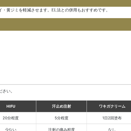
イ・黄ジミを軽減させます。EL法との併用もおすすめです。
ださい。
HIFU
汗止め注射
ワキガクリーム
20分程度
5分程度
1日2回塗布
少ない
注射の痛み程度
なし