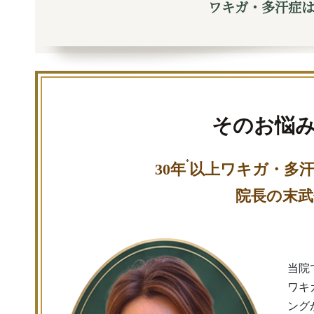
ワキガ・多汗症
そのお悩
*
30年
以上ワキガ・多
院長の末武
当院
ワキ
ング