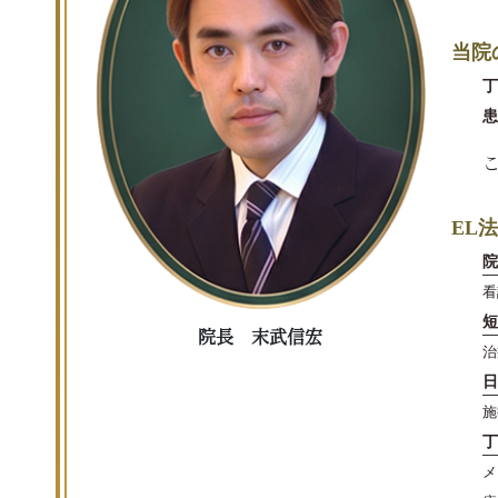
当院
丁
患
EL
院
看
短
院長 末武信宏
治
日
施
丁
メ