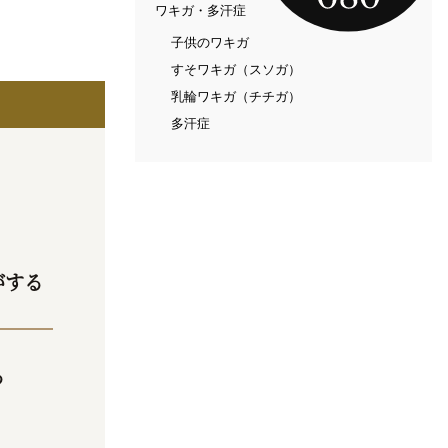
ワキガ・多汗症
子供のワキガ
すそワキガ（スソガ）
乳輪ワキガ（チチガ）
多汗症
がする
る