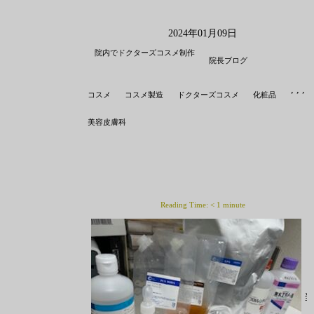
2024年01月09日
院内でドクターズコスメ制作
院長ブログ
,
,
,
,
コスメ
コスメ製造
ドクターズコスメ
化粧品
美容皮膚科
Reading Time:
< 1
minute
当