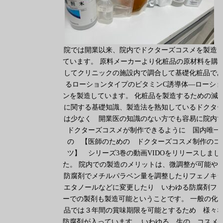
院では開業以来、院内でドクターズコスメを製造
ています。 原料メーカーより化粧品の原材料を購
してクリニックの施設内で調合して基礎化粧品で
るローションタイプのビタミンC誘導体―ローショ
ンを製造しています。 化粧品を製造するための減
に関する基礎知識、製造法を熟知しているドクタ
は少なく 開業医の知識のない方でも容易に院内
ドクターズコスメが制作できるように 国内唯一
の 【医師のための ドクターズコスメ制作のコ
ツ】 シリーズ3巻の動画VIDOをリリースしまし
た。 院内での製造のメリットは、微調整が可能
防腐剤でメチルパラベン量を調整したりフェノキ
エタノールなどに変更したり いわゆる防腐剤フ
ーでの製剤も製造可能ということです。 一般の化
品では３年間の賞味期限を可能とするため 様々
防腐剤が入っています。 いわゆる 生の コスメ