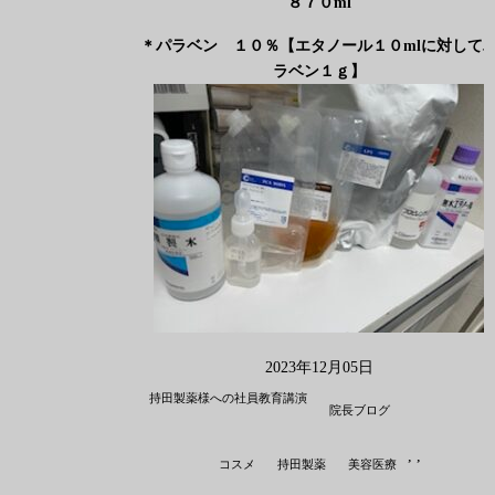
８７０
ml
＊パラベン １０％
【
エタノール１０
ml
に対して
ラベン１ｇ
】
2023年12月05日
持田製薬様への社員教育講演
院長ブログ
,
,
コスメ
持田製薬
美容医療