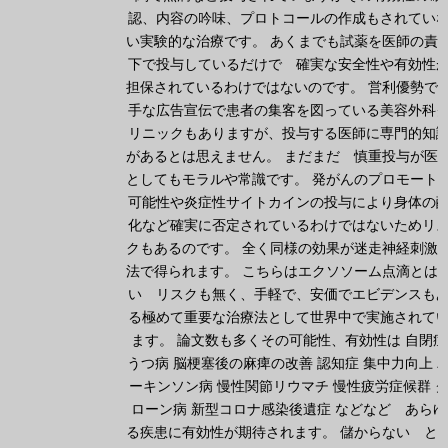
認、内容の吟味、プロトコールの作成もされてい
い実験的な治療です。 あくまでも試薬を医師の責
下で投与しているだけで 確実な安全性や有効性
担保されているわけではないのです。 営利優勢で
手な広告宣伝で患者の集客を図っている美容外科
リニックもありますが、投与する医師に専門的知
があるとは思えません。 まだまだ 慎重投与が医
としてもモラルや常識です。 発がんのプロモート
可能性や炎症性サイトカインの投与により身体の
化など確実に否定されているわけではないためリ
クもあるのです。 全く同様の効果が迷走神経刺激
法で得られます。 こちらはエクソソーム点滴とは
い リスクも無く、手軽で、安価でエビデンスも
る極めて重要な治療法として世界中で実施されて
ます。 論文数も多くその可能性、有効性は 自閉症
うつ病 脳梗塞後の麻痺の改善 認知症 集中力向上 
ーキンソン病 慢性関節リウマチ 慢性疲労症候群 
ローン病 新型コロナ感染後遺症 などなど あらゆ
る疾患に有効性が期待されます。 儲からない と