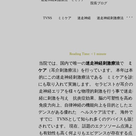
院長ブログ
,
,
,
TVNS
ミミケア
迷走神経
迷走神経刺激療法
Reading Time:
< 1
minute
当院では、国内で唯一の
迷走神経刺激療法
で
ミ
ケア
（耳介刺激療法）を行っています。 本年は本
的にこの迷走神経刺激療法である ミミケアを診
にも取り入れて実施します。 セラピストが耳介の
走神経エリアを様々な物理的刺激を行う事で迷走
経に刺激を与え 抗炎症効果、脳の可塑性を高め
免疫力向上、自律神経の機能向上を目的としたエ
デンスがある優れた ヘルスケア法です。 海外で
すでに TVNSとして知られ多くのデバイスも販売
されています。 現在、話題のエクソソーム点滴よ
も有効性も高く何よりもエビデンスが存在する点