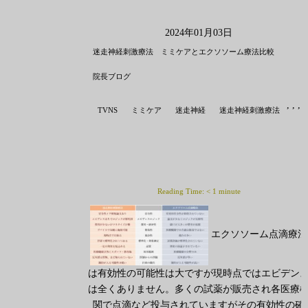
2024年01月03日
迷走神経刺激療法 ミミケアとエクソソーム療法比較
院長ブログ
,
,
,
TVNS
ミミケア
迷走神経
迷走神経刺激療法
Reading Time:
< 1
minute
エクソソーム点滴療法
は有効性の可能性は大ですが現時点ではエビデン
は全くありません。多くの試薬が販売され各医療
関で点滴など投与されていますがその有効性の確