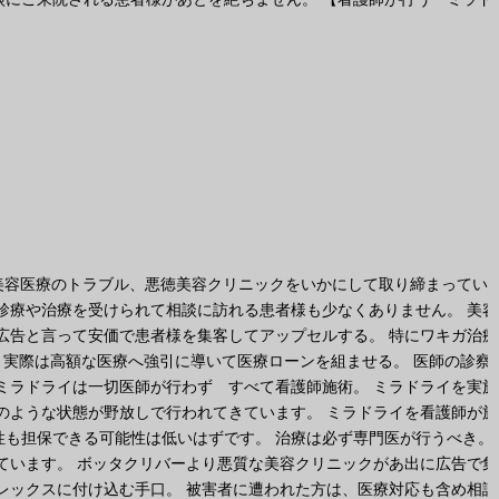
les/-/1258772 美容医療のトラブル、悪徳美容クリニックをいかにして取り締まってい
診療や治療を受けられて相談に訪れる患者様も少なくありません。 美容
広告と言って安価で患者様を集客してアップセルする。 特にワキガ治療
 実際は高額な医療へ強引に導いて医療ローンを組ませる。 医師の診察
ミラドライは一切医師が行わず すべて看護師施術。 ミラドライを実施
のような状態が野放しで行われてきています。 ミラドライを看護師が施
も担保できる可能性は低いはずです。 治療は必ず専門医が行うべき。
ています。 ボッタクリバーより悪質な美容クリニックがあ出に広告で集
レックスに付け込む手口。 被害者に遭われた方は、医療対応も含め相談