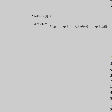
2024年06月30日
院長ブログ
EL法
わきが
わきが手術
わきが治療
R