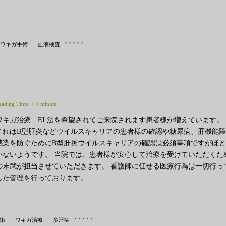
,
,
,
,
,
ワキガ手術
血液検査
eading Time:
< 1
minute
ワキガ治療 EL法を希望されてご来院されます患者様が増えています。
これはB型肝炎などウイルスキャリアの患者様の確認や糖尿病、肝機能障
感染を防ぐためにB型肝炎ウイルスキャリアの確認は必須事項ですがほ
いないようです。 当院では、患者様が安心して治療を受けていただくた
の末武が担当させていただきます。 看護師に任せる医療行為は一切行っ
した管理を行っております。
,
,
,
,
,
術
ワキガ治療
多汗症