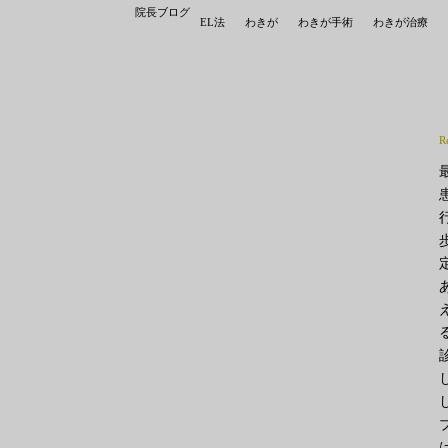
院長ブログ
EL法
わきが
わきが手術
わきが治療
R