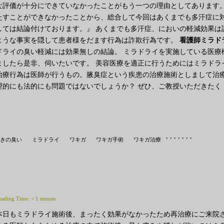
な評価が十分にできていなかったことがもう一つの理由としてあります
たすことができなかったことから、総合して今回はあくまでも多汗症に
しては結論付けております。』 あくまでも多汗症、においの軽減効果は
ような事実を隠して患者様をだます行為は詐欺行為です。
看護師ミラド
ドライの臭い軽減には効果無しの結論。 ミラドライを実施している医療
ましたら是非、伺いたいです。 美容医療を適正に行うためにはミラドラ
治療行為は医師が行うもの。腋臭症という疾患の治療施術としまして治
理的にも法的にも問題ではないでしょうか？ ぜひ、ご教授いただきたく
,
,
,
,
,
,
,
きの臭い
ミラドライ
ワキガ
ワキガ手術
ワキガ治療
eading Time:
< 1
minute
本日もミラドライ施術後、まったく効果がなかったため再治療にご来院さ