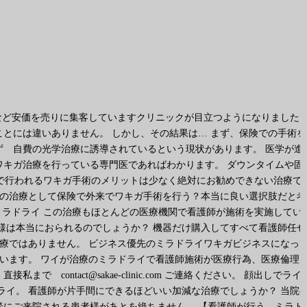
 など安価を売りに集客していますクリニックが目立つようになりました
とには違いありません。 しかし、その結果は… まず、保険での手術を
 自費の光学治療に誘導されているという現状があります。 医学が進
キガ治療を行っている専門医であればわかります。 ダウンタイムや固
来で行われるワキガ手術のメリットは少なく絶対にお勧めできない治療で
和の治療として保険で外来でワキガ手術を行う？本当に良い選択肢だと考
ラドライ この治療もほとんどの医療機関で看護師が施術を実施してい
様は本当におられるのでしょうか？ 機器だけ購入してすべて看護師任せ
医療ではありません。 ビジネス優先のミラドライワキガビジネスになっ
ています。 ワイが治療のミラドライで看護師施術が医療行為、医療倫理
ontact@sakae-clinic.com ご連絡ください。 顔出しでライ
ライ。 看護師が片手間にできるほどいい加減な治療でしょうか？ 当院
にご来院される患者様があとを絶ちません。 【看護師が行う ミラド