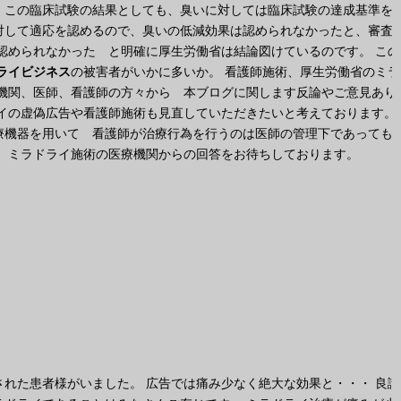
。この臨床試験の結果としても、臭いに対しては臨床試験の達成基準を
対して適応を認めるので、臭いの低減効果は認められなかったと、審査
認められなかった と明確に厚生労働省は結論図けているのです。 この
ライビジネス
の被害者がいかに多いか。 看護師施術、厚生労働省のミラ
機関、医師、看護師の方々から 本ブログに関します反論やご意見あり
イの虚偽広告や看護師施術も見直していただきたいと考えております。
療機器を用いて 看護師が治療行為を行うのは医師の管理下であっても
 ミラドライ施術の医療機関からの回答をお待ちしております。
れた患者様がいました。 広告では痛み少なく絶大な効果と・・・ 良識