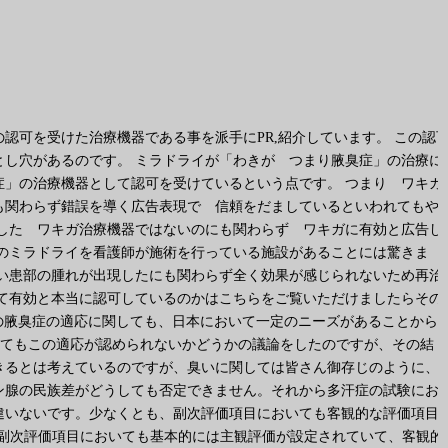
認可を受けた治療機器である事を派手にPR,紹介しています。 この認
し穴があるのです。 ミラドライが「わきが つまり腋臭症」の治療に
」の治療機器として認可を受けているという点です。 つまり ワキガ
も関わらず錯誤を導く広告表現で 信頼をだましているといわれてもや
した ワキガ治療機器ではないのにも関わらず ワキガに有効と広告し
のミラドライを看護師が施術を行っている施設があることには驚きま
い患部の腫れが出現したにも関わらず全く効果が感じられないため再治
て有効と本当に認可しているのかはこちらをご覧いただけましたらその
の腋臭症の適応に関しても、日本において一定のニーズがあることから
てもこの適応が認められないかどうかの議論をしたのですが、その結
きるとは考えているのですが、臭いに関しては皆さん御存じのように、
ン腺の民族差がどうしても否定できません。それから多汗症の試験にお
違いないです。少なくとも、副次評価項目においても客観的な評価項目
、副次評価項目においても基本的には主観評価が設定されていて、客観的