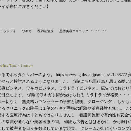
ライ治療にご注意ください】
,
,
,
,
,
,
,
ミラドライ
ワキガ
医師法違反
悪徳美容クリニック
eading Time:
< 1
minute
まるでボッタクリバーのよう。 https://newsdig.tbs.co.jp/artic
かやっと検討されるようになりました。 当院にも犯罪行為と思える酷い
医療ビジネス、ワキガビジネス、ミラドライビジネス… 広告ではおとり
で目立ちます。 保険でワキガ手術が受けられる ミラドライが格安・・・
は一切なく 無資格カウンセラーの診察と説明、クロージング。 しかも
するクリニックの院長は１例のワキガ手術の経験や治療経験も無し。 こ
術する医療行為はまともではありませんし、看護師施術で有効性も安全性
この常識が通らない美容医療の闇。 値段も広告とははるかに かけ離れ
客して被害者を日々多数出しています現実。 クレームが出にくいコンプ