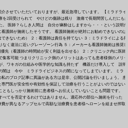
介させていただいておりますが、最近急増しています。 【ミラドライ
療を2回受けられて やけどの傷跡は残り 激痛で長期間苦しんだにも
た。 医師？らしき人間は 自分が麻酔はしますから・・・という説明だ
看護師が施術したそうです。 看護師施術が絶対にお勧めできないのは
できないため） ２：看護師は責任を持てない ３：ミラドライによる熱
りなく違法に近いグレーゾーン行為 ５：メーカーも看護師施術は推奨し
利優先（看護師の時間給が安く利益を出せる） ２：クリニック内に医師
で集客可能 つまりクリニック側のメリットはあっても患者様側のメリッ
が、ワキガの仕組みや医学的な知識も持たず 機器だけ導入して 説明
の闇は 今や ミラドライビジネスの闇になってしまています。 ミラド
私のブログ記事に異論がある方は是非、公開討論を行いましょう。 患
た専門医が安全性や有効性を保証して治療を行うことがよいのではない
こともしっかり施術前に患者様へお伝えしていないことも問題です。
すべてを否定するわけではありません。適応外の部位へ施術を行った
療費が異なるアップセルで高額な治療費を患者様へローンを組ませ搾取