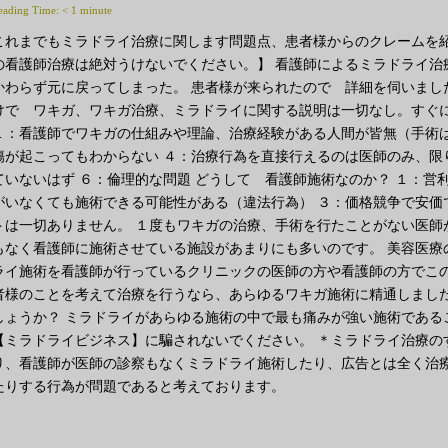
eading Time:
< 1
minute
これまでもミラドライ治療に関します問題点、患者様からのクレームを紹
の看護師治療は絶対うけないでください。】 看護師によるミラドライ治
かわらず元に戻ってしまった。 患者様が来られたので 詳細を伺いまし
けで ワキガ、ワキガ治療、ミラドライに関する説明は一切なし。すぐに
１：看護師でワキガの仕組みや理論、治療経験がある人間が皆無（手術は
傷が起こってもわからない ４：治療行為を直接行えるのは医師のみ、限
ていないはず ６：倫理的な問題 どうして 看護師施術なのか？ １：営
がいなくても施術できる可能性がある（違法行為） ３：価格競争で安価
トは一切ありません。 １度もワキガの治療、手術を行たことがない医師
もなく看護師に施術させている施設があまりにも多いのです。 美容医療
ライ施術を看護師が行っているクリニックの医師の方や看護師の方でこの
者様のことを考えて治療を行うなら、あらゆるワキガ施術に精通しまし
しょうか？ ミラドライがあらゆる施術の中で最も痛みが強い施術である
【ミラドライビジネス】に騙されないでください。 ＊ミラドライ治療の
り、看護師が医師の診察もなくミラドライ施術したり、広告とは全く治
たりする行為が問題であると考えております。