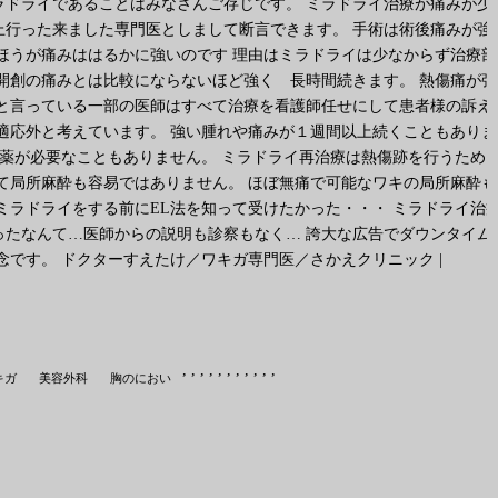
ドライであることはみなさんご存じです。 ミラドライ治療が痛みが少
行った来ました専門医としまして断言できます。 手術は術後痛みが強
ほうが痛みははるかに強いのです 理由はミラドライは少なからず治療部
開創の痛みとは比較にならないほど強く 長時間続きます。 熱傷痛が強
と言っている一部の医師はすべて治療を看護師任せにして患者様の訴え
適応外と考えています。 強い腫れや痛みが１週間以上続くこともありま
服薬が必要なこともありません。 ミラドライ再治療は熱傷跡を行うた
て局所麻酔も容易ではありません。 ほぼ無痛で可能なワキの局所麻酔も
ミラドライをする前にEL法を知って受けたかった・・・ ミラドライ治
たなんて…医師からの説明も診察もなく… 誇大な広告でダウンタイム
念です。 ドクターすえたけ／ワキガ専門医／さかえクリニック
|
,
,
,
,
,
,
,
,
,
,
,
キガ
美容外科
胸のにおい