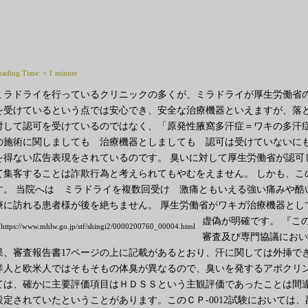
eading Time:
< 1
minute
ミラドライを行っているクリニックの多くが、ミラドライが厚生労働省の
を受けているという点では安心でき、安全な治療機器といえますが、落と
対して認可を受けているのではなく、「原発性腋窩多汗症＝ワキの多汗症
の施術に関しましても 治療機器としましても 認可は受けていないに
を得ない広告表現をされているのです。 臭いに対して厚生労働省が認可
て集客することは詐欺行為と考えられてもやむをえません。 しかも、こ
す。 当院へは ミラドライを複数回受け 激痛ともいえる強い痛みや酷
療に訪れる患者様が後を絶ちません。 厚生労働省がワキガ治療機器とし
虚偽が明確です。
『こ
https://www.mhlw.go.jp/stf/shingi2/0000200760_00004.html
審査及び専門協議におい
果、審査報告書17ページの上に記載があるとおり、汗に関しては外挿で
洋人と欧米人ではそもそもの体臭が異なるので、臭いを発するアポクリ
ては、確かに主要評価項目はＨＤＳＳという主観評価であったことは間
設定されていたということがあります。このＣＰ-0012試験においては