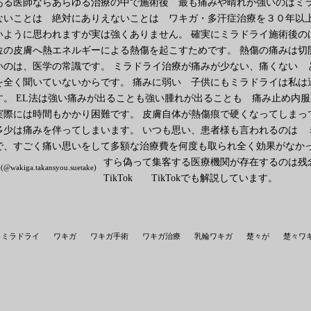
ある医師ならあらゆる治療の中で施術後 最も痛みや晴れが強いのはミラ
ないことは 絶対にありえないことは ワキガ・多汗症治療を３０年以上
いように思われますが実は強くありません。 確実にミラドライ施術後の
位の皮膚へ熱エネルギーによる熱傷を起こすためです。 熱傷の痛みは切
いのは、医学の常識です。 ミラドライ治療が痛みが少ない、痛くない 
を全く聞いていないからです。 痛みに弱い 子供にもミラドライは私は
す。 EL法は強い痛みが出ることも強い腫れが出ることも 痛み止め内
実際には時間もかかり困難です。 皮膚自体が熱傷痕で硬くなってしまっ
多少は痛みを伴ってしまいます。 いつも思い、患者様も言われるのは 
で、すごく痛い思いをして多額な治療費を何度も取られ全く効果がなかっ
すら偽って集客する医療機関が存在するのは残
(@wakiga.takansyou.suetake)
TikTok TikTokでも解説しています。
ミラドライ
ワキガ
ワキガ手術
ワキガ治療
乳輪ワキガ
楚々が
楚々ワ