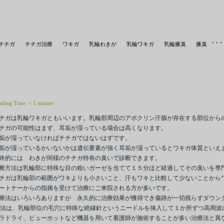
,
,
,
チチガ
チチガ治療
ワキガ
乳輪わきが
乳輪ワキガ
乳輪腋臭
腋臭
ading Time:
< 1
minute
チガは乳輪ワキガともいいます。乳輪部周辺のアポクリン汗腺が存在する部位からの
チガの可能性はまず、耳垢が湿っている場合は高くなります。

垢が湿っていなければチチガではないはずです。

垢が湿っているかいないかは遺伝要素が強く耳垢が湿っているとワキガ体質といえま
終的には　わきが同様のチチガ特有の臭いで診断できます。

断方法は乳輪部に特殊な目の粗いガーゼを当てて１５分ほど経過してその臭いを専門
チガは乳輪部の範囲がワキよりも小さいこと、汗もワキと比較して少ないことからワ
ートナーからの指摘を受けて治療にご来院される方が多いです。

療法はいろいろありますが　永久的に治療効果が獲得でき傷跡が一切残らずダウンタ
L法は、乳輪部位の毛穴に特殊な絶縁針というニードルを挿入して１か所ずつ高周波
ラドライ、ビューホットなど機器を用いて看護師が施術することが多い治療法と異