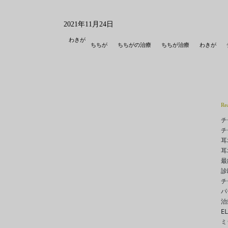
2021年11月24日
わきが
ちちが
ちちがの治療
ちちが治療
わきが
Re
チ
チ
耳
耳
最
診
チ
パ
治
E
ミ