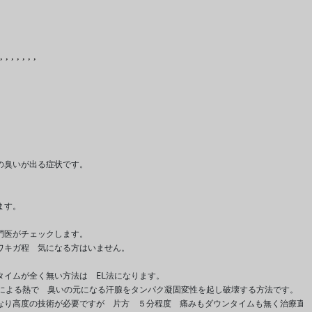
,
,
,
,
,
,
,
臭いが出る症状です。

す。

医がチェックします。

キガ程　気になる方はいません。

イムが全く無い方法は　EL法になります。

による熱で　臭いの元になる汗腺をタンパク凝固変性を起し破壊する方法です。

なり高度の技術が必要ですが　片方　５分程度　痛みもダウンタイムも無く治療直後