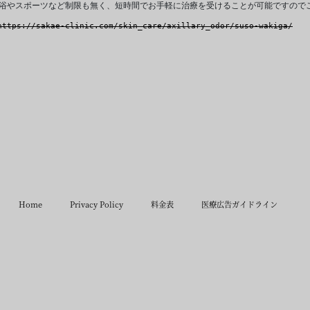
浴やスポーツなど制限も無く、短時間でお手軽に治療を受けることが可能ですので
https://sakae-clinic.com/skin_care/axillary_odor/suso-wakiga/
Home
Privacy Policy
料金表
医療広告ガイドライン