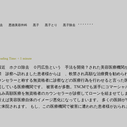
,
,
,
,
,
,
,
去
悪徳美容外科
黒子
黒子とり
黒子除去
eading Time:
< 1
minute
最近 ホクロ除去 ０円広告という 手法を開発？された美容医療機関が
際 診察へ訪れました患者様からは 、軟禁され高額な治療費を勧められ
ウンセラーと称する無資格者に診察などの医療行為を行わせると言った
起している医療機関です。 被害者が多数。TNCMでも派手にコマーシ
込み高額医療を無資格者のカウンセラーが診察してローンを組ませてしま
行えば美容医療自体のイメージ悪化になってしまいます。 多くの医師がY
ご来院されます。 もし、この医療機関で被害に遭われた患者様がおられ