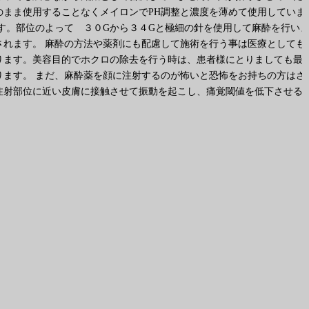
まま使用することなくメイロンでPH調整と濃度を薄めて使用していま
す。部位のよって ３０Gから３４Gと極細の針を使用して麻酔を行い
れます。 麻酔の方法や薬剤にも配慮して施術を行う事は医療としても
ります。美容目的でホクロの除去を行う時は、患者様にとりましても最
ます。 まだ、麻酔薬を顔に注射するのが怖いと恐怖をお持ちの方はさ
注射部位に近い皮膚に接触させて振動を起こし、痛覚閾値を低下させる