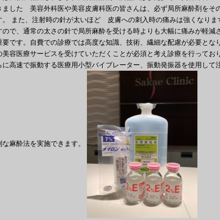
きました 美容外科医や美容皮膚科医の皆さんは、必ず局所麻酔剤をその
す。 また、注射時の針が太いほど 皮膚への刺入時の痛みは強くなりま
すので、通常の太さの針で局所麻酔を受ける時よりも大幅に痛みが軽減さ
重要です。自費での診療では高度な知識、技術、繊細な配慮が必要とな
の美容医療サービスを受けていただくことが必須と考え診療を行っており
らに高速で振動する医療用小型バイブレーター、振動発振器を使用して
別な麻酔法を実施できます。