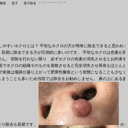
,
,
,
,
,
,
,
,
,
,
,
,
整形
黒子
黒子除去
しやすいホクロとは？ 平坦なホクロの方が簡単に除去できると思われる
容易に除去できる方が圧倒的に多いのです。 平坦なホクロは色素が真
ん。 切除を行わない限り 必ずホクロの色素が消失させるとお約束す
器でホクロの組織そのものを蒸散させると完全消失させ再発もほとんど
で術後は傷跡が盛り上がって肥厚性瘢痕という状態になることも少なく
まうことも多いため当院では除去をお勧めしません。 鼻の上にある盛
なり除去も容易です。
ホク