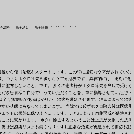
,
,
,
,
,
,
,
,
,
,
,
子治療
黒子消し
黒子除去
直後から傷は治癒をスタートします。この時に適切なケアがされていな
後、つまりホクロ除去直後からケアが必要です。具体的には 絶対に創
に塗布しないこと。です。 多くの患者様がホクロ除去を当院で受けら
ただき患者様ご自身で行っていただくことを丁寧に指導させていただい
は全く無意味であるばかりか 治癒を遷延させます。消毒によって治癒
すい状態にもなってしまいます。 当院では必ずホクロ除去後は医療用
エットの状態に保つようにします。 これによって肉芽形成が促進され
ことに繋がります。 ホクロ除去するということは上皮が欠損した皮膚
を促せば感染リスクも無くなりますし正常な治癒が促進されて傷跡も残
考えてホクロ除去後はケアが必要です。炭酸ガスレーザーの熱エネルギ