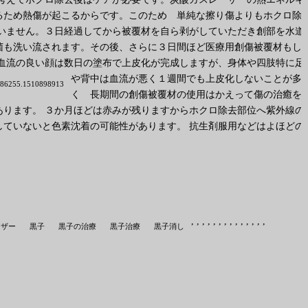
るため熱傷が起こるからです。このため 単純な擦り傷よりもホクロ除
いません。３日経過してから被覆材を自ら剥がしていただき創部を水道
菌も洗い流されます。その後、さらに３日間ほど医療用創傷被覆材もし
血流の良い顔は数日の塗布で上皮化が完成しますが、身体や四肢特に足
や背中は血流が悪く１週間でも上皮化しないことが多
3386255.1510898913
く 長期間の創傷被覆材の使用はかえって傷の治癒を
ります。 ３か月ほどは赤みが残りますからホクロ除去部位へ紫外線の
ていないと色素沈着の可能性があります。 抗生剤服用などはよほどの
,
,
,
,
,
,
,
,
,
,
,
,
,
,
ーザー
黒子
黒子の治療
黒子治療
黒子消し