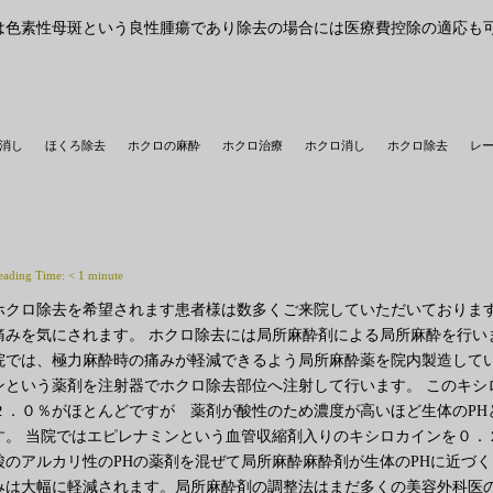
は色素性母斑という良性腫瘍であり除去の場合には医療費控除の適応も可
消し
ほくろ除去
ホクロの麻酔
ホクロ治療
ホクロ消し
ホクロ除去
レ
eading Time:
< 1
minute
ホクロ除去を希望されます患者様は数多くご来院していただいております
痛みを気にされます。 ホクロ除去には局所麻酔剤による局所麻酔を行い
院では、極力麻酔時の痛みが軽減できるよう局所麻酔薬を院内製造してい
ンという薬剤を注射器でホクロ除去部位へ注射して行います。 このキシ
２．０％がほとんどですが 薬剤が酸性のため濃度が高いほど生体のPH
す。 当院ではエピレナミンという血管収縮剤入りのキシロカインを０．
酸のアルカリ性のPHの薬剤を混ぜて局所麻酔麻酔剤が生体のPHに近づ
みは大幅に軽減されます。局所麻酔剤の調整法はまだ多くの美容外科医