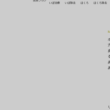
院長ブログ
いぼ治療
いぼ除去
ほくろ
ほくろ除去
R