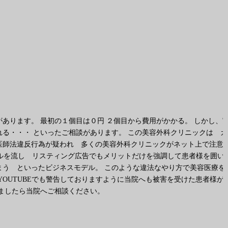
あります。 最初の１個目は０円 ２個目から費用がかかる。 しかし、
る・・・ といったご相談があります。 この美容外科クリニックは カ
医師法違反行為が疑われ 多くの美容外科クリニックがネット上で注意
ャルを流し リスティング広告でもメリットだけを強調して患者様を囲い
う といったビジネスモデル。 このような違法なやり方で美容医療を
OUTUBEでも警告しておりますように当院へも被害を受けた患者様が
ましたら当院へご相談ください。