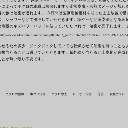
ーによってホクロの組織は蒸散しますが正常皮膚へも熱ダメージが加わ
後の創は治癒が遅れます。 ３日間は医療用被覆材を貼ったまま放置で構
水、シャワーなどで洗浄していただきます。垢や汗など感染源となる細
は市販のキズパワーパッドを貼っていただければ 治癒が完了します。
https://www.sakae-clinic.com/wound/p01.html?_ga=2.16767669.22389379.1637503973-122
らせるため多少 ジュクジュクしていても乾燥させて治癒を待つこともあ
直接当たることは避けていただきます。紫外線が当たると上皮化が完成し
ことが無い限り不要です。
ホクロの治療
ホクロ治療
ホクロ除去
レーザー治療
母斑
炭酸ガスレ
eading Time:
< 1
minute