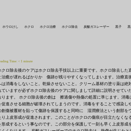
ホウロけし
ホクロ
ホクロ治療
ホクロ除去
炭酸ガスレーザー
黒子
黒
eading Time:
< 1
minute
ホクロ除去後のケアはホクロ除去手技以上に重要です。ホクロ除去した
と治癒が遅れるばかりか 傷跡が残りやすくなってしまいます。治療直
へは消毒をしないこと。乾燥させないこと。クリーム基材の塗り薬は絶対
れていますが必ずホクロ除去後のケアに関しまして詳細に説明させてい
おります。 ホクロ除去後の創は 擦過傷や熱傷の処置に準じます。消毒
を促進させる細胞が破壊されてしまうのです。消毒をすることで感染しや
の創傷被覆材を貼って傷跡を保護すると同時に 湿潤療法という創部をウ
たり上皮形成が促進されます。このことがホクロの傷痕が目立たなくなる
を形成するという事なのです。この部分を保護して一刻も早く上皮形成
にくくなります。 炭酸ガスレーザーでのホクロ除去は、熱傷が生じたと