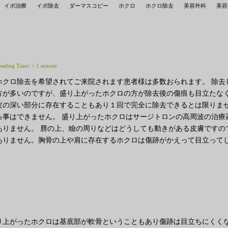
イボ治療
イボ除去
ダーマスコピー
ホクロ
ホクロ除去
美容外科
美容
eading Time:
< 1
minute
ホクロ除去を希望されてご来院されます患者様は多数おられます。 除去
方が多いのですが、盛り上がったホクロの方が除去後の傷痕も目立たなく
皮の深い部分に存在することもあり１回で完全に除去できるとは限りませ
る事はできません。 盛り上がったホクロはサージトロンの高周波の治療
ありません。 唇の上、瞼の周りなどはどうしても動きがある皮膚ですの
ありません。胸骨の上や肩に存在するホクロは傷跡がかえって目立ってし
り上がったホクロは基底部が軟骨ということもあり傷跡は目立ちにくく