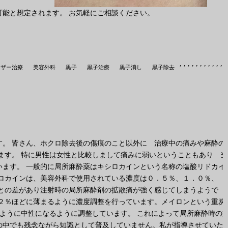
能と想定されます。 お気軽にご相談ください。
,
,
,
,
,
,
,
,
,
,
,
ーザー治療
美容外科
黒子
黒子治療
黒子消し
黒子除去
。 皆さん、ホクロ除去後の傷痕のこと以外に 治療中の痛みや麻酔の
ます。 特に男性は女性と比較しまして痛みに弱いということもあり 当
ます。 一般的に局所麻酔薬はキシロカインという名称の塩酸リドカイ
ロカインは、美容外科で使用されている濃度は０．５％、１．０％、
との差があり注射時の局所麻酔剤の拡散痛が強く感じてしまうようで
２％ほどに薄まるように濃度調整を行っています。メイロンという重炭
くように中性になるように調整しています。 これによって局所麻酔時の
の中でも残念ながら知識として普及していません。私が指導させていた