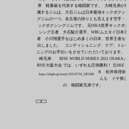
界 軽量級を代表する格闘家です。
大崎兄弟が所
属するジムは、大石ジムは日本最強キックボクシ
グジムの一つ。名古屋の誇りとも言えます空手・
ックボクシングジムです。 元ISKA世界キックボク
シング王者 大石駿介選手、WBCムエタイ日本王
者 小川翔選手をはじめ多くの日本、世界王者を
出しました。
コンディショニング、ケア、トレ
ニングのお手伝いをさせていただいております。 
崎兄弟 RISE WORLD SERIES 2021 OSAKA』
RISE大阪大会 では、いずれも圧倒勝利！
元SKE 
８ 松井珠理奈
https://efight.jp/result-20210718_585380
んも イチ推し
の 格闘家兄弟です。