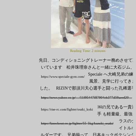
Reading Time:
2
minutes
先日、コンディショニングトレーナー務めさせて
いています 松井珠理奈さんと一緒に大石ジム、
Speciale
へ大崎兄弟の練
https://www.speciale-gym.com/
風景、見学に行ってきま
した。
RIZINで那須川天心選手と闘った孔稀選手
https://news.yahoo.co.jp/…/11f95447f87904cb377d59aeed20…
￼の兄である一貴選
https://rise-rc.com/fighter/osaki_koki
手
も軽量級、最強
ラスのタ
https://knockout.co.jp/fighter/55-5kg/kazuki_osaki/
イトルホ
ルダーです。 兄弟揃って 日本キックボクシング