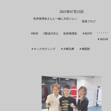
2021年07月23日
松井珠理奈さんと一緒に大石ジムへ
院長ブログ
,
,
,
,
,
,
,
#RISE
#那須川天心
松井珠理奈
＃RIZIN
＃SKE48
＃キックボクシング
＃大崎孔稀
＃格闘技