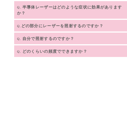
皮膚科学会でもアトピー性皮膚炎の治療として行ないストロン
半導体レーザーはどのような症状に効果があります
Q.
グクラスのステロイド軟膏を使用した以上の治療効果が報告さ
か？
れて注目を集めています。 半導体レーザーを星状神経節近傍へ
照射することでホメオスターシス(恒常性)を得ることができ
エイジングケアやアトピー、肩こり、腰痛など様々な症状に
A.
どの部分にレーザーを照射するのですか？
Q.
る、生体機能の崩れたバランスを整えます。
効果があります。 老化とともに自律神経の機能が低下します
首の付け根の交感神経の集まる部分（星状神経節）、もしく
が、この機能を高めることが可能なのが半導体レーザーです。
A.
自分で照射するのですか？
Q.
は痛みをともなう部分に照射します。
ご自身で照射していただきます。一部分に30秒ずつ照射して
A.
どのくらいの頻度でできますか？
Q.
いただきます。
特に頻度は決まっていませんが、週1位で通院される方が多
A.
いです。また、副作用のない治療なので毎日照射することも可
能です。