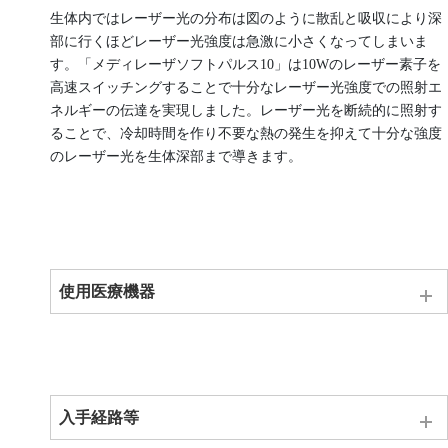
生体内ではレーザー光の分布は図のように散乱と吸収により深
部に行くほどレーザー光強度は急激に小さくなってしまいま
す。「メディレーザソフトパルス10」は10Wのレーザー素子を
高速スイッチングすることで十分なレーザー光強度での照射エ
ネルギーの伝達を実現しました。レーザー光を断続的に照射す
ることで、冷却時間を作り不要な熱の発生を抑えて十分な強度
のレーザー光を生体深部まで導きます。
使用医療機器
保険適応外の自費での治療となります。
10W半導体パルスレーザー治療器(メディレーザソフトパルス10
: MLD-1006)
医療機器承認番号 21800BZX10102000
入手経路等