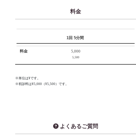
症による疼痛を緩解」する効果があります。
料金
臨床的には、
関節痛、打撲、捻挫、リウマチ
筋性頭痛、三叉神経痛、後頭神経痛
肩こり、五十肩、背痛、腰痛
1回 5分間
などの痛みに応用されています。
5,000
その作用機序については未だ不明な点が多いものの、光として
5,500
の作用が生体を正常な状態に戻すことにより痛みを緩解すると
考えられています。
※単位は¥です。
腱や靭帯の慢性炎症や痛みにも有効です。星状神経節近傍への
※初診料は¥5,000（¥5,500）です。
照射は、過緊張を改善することが確認されています。
老化とともに自律神経の機能が低下していきますが、この機能
を高めることで老化を防ぎエイジングケアが可能です。生体機
能のほとんどをコントロールしている自律神経を向上させるこ
とが、エイジングケアになることがわかってきました。
よくあるご質問