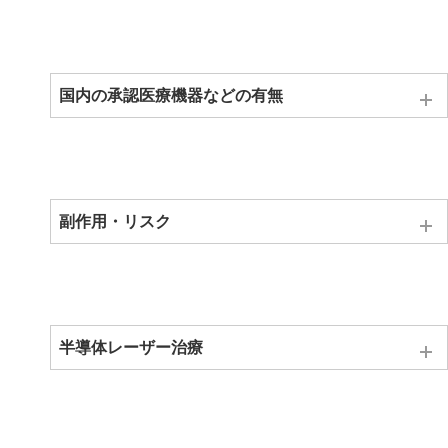
メーカーである持田シーメンスメディカルシステム株式会社よ
り国内医療機器販売法人スズケン株式会社からの入手
国内の承認医療機器などの有無
承認医療機器 医療機器承認番号 21800BZX10102000にな
ります。
当院では当医療機器を使用して患者様への治療の有効
副作用・リスク
性やリスク等すべての情報を患者様へ口頭及び書面で
説明して カルテに記録し定められた方式に従い徹底
発赤
した医療機器管理を行っております。
参考論文：変形性頚椎症、頚椎ヘルニアの上肢痛に対し星状神経節に近傍半導体
レーザー照射療法は有効である（SRQ-Dによるレーザー治療の評価）
半導体レーザー治療
§ 雄一 篠田
§ Published 15 July 2008
§ Medicine
星状神経節近傍への照射
§ THE JOURNAL OF JAPAN SOCIETY FOR LASER SURGERY AND MEDICINE
低出力の半導体レーザーには「筋肉・関節の慢性非感染性の炎