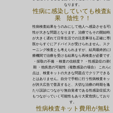
なります。
性病に感染していても検査結
果 陰性？！
性病検査結果をうのみにして他人へ感染させる可
性が大きな問題となります。治療でもその開始時
が大きく遅れて日常生活での注意事項も正確に専
医からすぐにアドバイスが受けられません。スク
ーニング検査とも考えられますが、結局最終的に
療機関で治療を受ける結果なら再検査が必要です
・採取の不備 ・検査の信頼度？ ・性感染症の潜伏
期 ・他疾患の可能性（複数感染の場合） これらの
点は、検査キットの大きな問題点でクリアできる
とはありません。自分で手軽に行う性病検査キッ
が誇大広告で普及すると、大切な治療の時期を逸
たり誤診につながり無自覚者である性感染症拡大
もつながっていく可能性もあり大変危惧しており
す。
性病検査キット費用が無駄