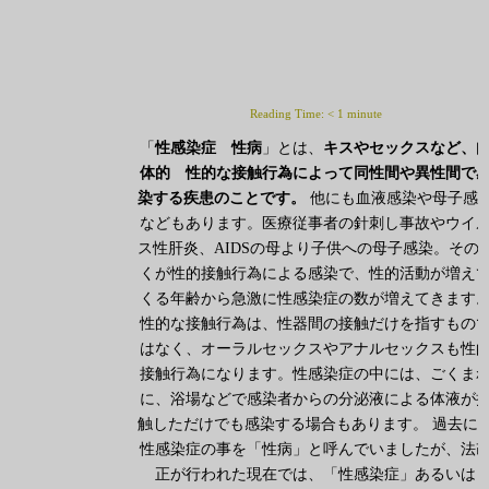
Reading Time:
< 1
minute
「
性感染症 性病
」とは、
キスやセックスなど、
体的 性的な接触行為によって同性間や異性間で
染する疾患のことです。
他にも血液感染や母子感
などもあります。医療従事者の針刺し事故やウイ
ス性肝炎、AIDSの母より子供への母子感染。その
くが性的接触行為による感染で、性的活動が増え
くる年齢から急激に性感染症の数が増えてきます
性的な接触行為は、性器間の接触だけを指すもの
はなく、オーラルセックスやアナルセックスも性
接触行為になります。性感染症の中には、ごくま
に、浴場などで感染者からの分泌液による体液が
触しただけでも感染する場合もあります。 過去に
性感染症の事を「性病」と呼んでいましたが、法
正が行われた現在では、「性感染症」あるいは