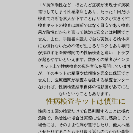
ＩＶ抗体陽性など ほとんど症状が出現せず病状
進行してしまう性感染症もあり、たった１回だけ
検査で判断を素人が下すことはリスクが大きく
性
検査キットの検査は診断ではなく目安であり検査
果が陰性だからと言って絶対に安全とは判断でき
せん。
また、手順書を読んで自ら実施する検体採
にも慣れないため不備が生じるリスクもあり専門
が採取する医療機関での性病検査と違い、トラブ
が起きやすいといえます。数多くの業者がインタ
ネット上で性病検査の広告宣伝を展開しています
が、そのキットの精度や信頼性を完全に保証でき
せんし、医療機関が検査を委託する検査センター
なければ、性病検査結果自体の信頼度があてにな
ないということもあります。
性病検査キットは慎重に
性病は１回の検査だけで自己判断することは極め
危険で、偽陰性の場合は実際に性病に感染してい
場合には、そのまま性病が進行したり、他人へ感
させたりすることもあり取り返しのつかない事態