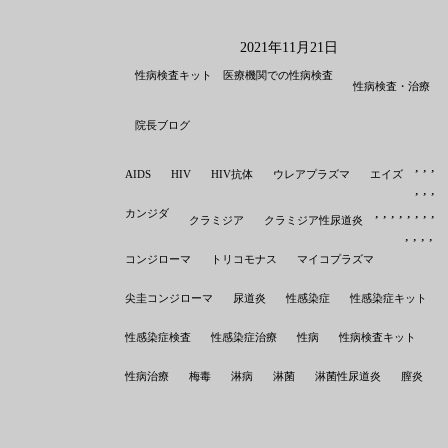
2021年11月21日
性病検査キット 医療機関での性病検査
性病検査・治療
院長ブログ
,
,
,
,
AIDS
HIV
HIV抗体
ウレアプラズマ
エイズ
,
,
,
,
,
,
,
,
,
,
,
,
,
カンジダ
クラミジア
クラミジア性尿道炎
,
,
,
,
コンジローマ
トリコモナス
マイコプラズマ
尖圭コンジローマ
尿道炎
性感染症
性感染症キット
性感染症検査
性感染症治療
性病
性病検査キット
性病治療
梅毒
淋病
淋菌
淋菌性尿道炎
膣炎