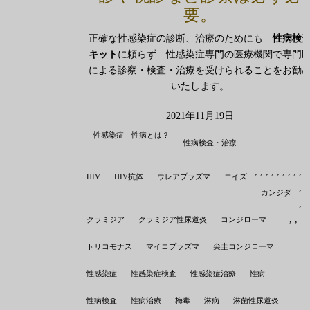
要。
正確な性感染症の診断、治療のためにも
性病検
キット
に頼らず 性感染症専門の医療機関で専門
による診察・検査・治療を受けられることをお勧
いたします。
2021年11月19日
性感染症 性病とは？
性病検査・治療
,
,
,
,
,
,
,
,
,
,
HIV
HIV抗体
ウレアプラズマ
エイズ
,
,
カンジダ
,
,
,
,
クラミジア
クラミジア性尿道炎
コンジローマ
トリコモナス
マイコプラズマ
尖圭コンジローマ
性感染症
性感染症検査
性感染症治療
性病
性病検査
性病治療
梅毒
淋病
淋菌性尿道炎