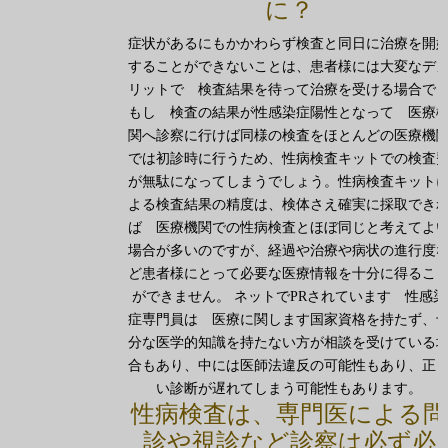
に？
症状があるにもかかわらず検査と同日に治療を開
することができないことは、患者様には大変なデ
リットで 検査結果を待って治療を受ける場合で
もし 検査の結果が性感染症陽性となって 医療
関へ診察に行けば同様の検査をほとんどの医療機
では初診時に行うため、性病検査キットでの検査
が無駄になってしまうでしょう。性病検査キット
よる検査結果の精度は、検体さえ確実に採取でき
ば 医療機関での性病検査とほぼ同じと考えてよ
場合が多いのですが、経過や治療や病状の進行度
ど患者様にとって必要な医療情報を十分に得るこ
ができません。 ネットでPRされています 性感染
症専門員は 医療に関します国家資格を持たず、
分な医学的知識を持たない方が相談を受けている
合もあり、中には医師法違反の可能性もあり、正
い診断が遅れてしまう可能性もあります。
性病検査は、専門医による問
診や視診など診察は必ず必