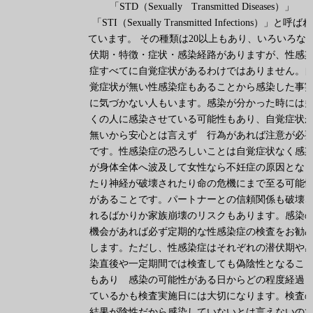
「STD（Sexually Transmitted Diseases）」
「STI（Sexually Transmitted Infections）」と呼ばれ
ています。 その種類は20以上もあり、いろいろな
伏期・特徴・症状・感染経路がありますが、性感
症すべてに自覚症状があるわけではありません。
覚症状が無い性感染症もあることから感染した事
に気づかない人もいます。感染が分かった時には
くの人に感染させている可能性もあり、自覚症状
無いから安心とは言えず 行為があれば注意が必
です。性感染症の恐ろしいことは自覚症状なく感
が身体全体へ波及して女性なら不妊症の原因とな
たり神経が破壊されたり命の危機にまで至る可能
があることです。パートナーとの信頼関係も破壊
れるばかりか家族崩壊のリスクもあります。感染
機会があれば必ず定期的な性感染症の検査をお勧
します。ただし、性感染症はそれぞれの潜伏期や
染直後や一定期間では検査しても偽陰性となるこ
もあり 感染の可能性がある日からどの程度経過
ているかも検査実施日には大切になります。検査
結果が陰性だから感染していないとは言えないの