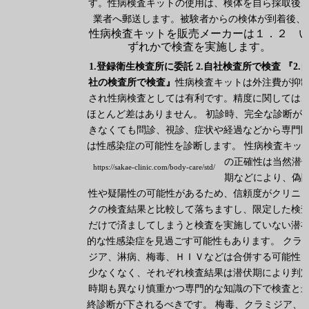
す。性病検査キットの使用は、検体を自ら採取後
業者へ郵送します。被験者からの検体が到着後、
性病検査キットを販売メーカーは１．２ 
ずれかで検査を実施します。
1.登録衛生検査所に委託
2.自社検査所で検査
『2.
社の検査所で検査』
性病検査キットは外注費が抑
され性病検査としては有利です。精度に関しては
ほとんど差はありません。
初診時、完全な診断が
きなくても問診、視診、症状や経過などから専門
は性感染症の可能性を診断します。
性病検査キッ
の正確性は当然潜
https://sakae-clinic.com/body-care/std/
期などにより、偽
性や疑陽性の可能性があるため、信頼度がクリニ
クの検査結果と比較して落ちますし、限定した検
だけで済ましてしまうと検査を実施していない潜
的な性感染症を見過ごす可能性もあります。 クラ
ジア、淋病、梅毒、ＨＩＶなどは合併する可能性
少なくなく、それぞれ検査結果は潜伏期により判
時期も異なり慎重かつ専門的な知識の下で検査と
終診断が下されるべきです。 梅毒、クラミジア、