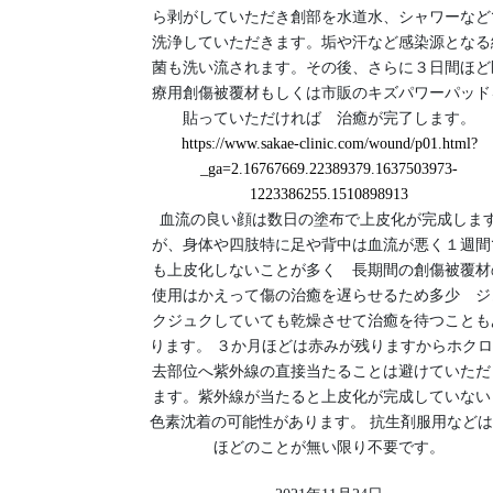
ら剥がしていただき創部を水道水、シャワーなど
洗浄していただきます。垢や汗など感染源となる
菌も洗い流されます。その後、さらに３日間ほど
療用創傷被覆材もしくは市販のキズパワーパッド
貼っていただければ 治癒が完了します。
https://www.sakae-clinic.com/wound/p01.html?
_ga=2.16767669.22389379.1637503973-
1223386255.1510898913
血流の良い顔は数日の塗布で上皮化が完成しま
が、身体や四肢特に足や背中は血流が悪く１週間
も上皮化しないことが多く 長期間の創傷被覆材
使用はかえって傷の治癒を遅らせるため多少 ジ
クジュクしていても乾燥させて治癒を待つことも
ります。 ３か月ほどは赤みが残りますからホク
去部位へ紫外線の直接当たることは避けていただ
ます。紫外線が当たると上皮化が完成していない
色素沈着の可能性があります。 抗生剤服用など
ほどのことが無い限り不要です。