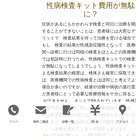
性病検査キット費用が無駄
に？
症状があるにもかかわらず検査と同日に治療を開
することができないことは、患者様には大変なデ
リットで 検査結果を待って治療を受ける場合で
もし 検査の結果が性感染症陽性となって 医療
関へ診察に行けば同様の検査をほとんどの医療機
では初診時に行うため、性病検査キットでの検査
が無駄になってしまうでしょう。性病検査キット
よる検査結果の精度は、検体さえ確実に採取でき
ば 医療機関での性病検査とほぼ同じと考えてよ
場合が多いのですが、経過や治療や病状の進行度
ど患者様にとって必要な医療情報を十分に得るこ
ができません。 ネットでPRされています 性感
症専門員は 医療に関します国家資格を持たず、
分な医学的知識を持たない方が相談を受けている
合もあり、中には医師法違反の可能性もあり、正
フリー
無料ご相談
診療一覧
料 金
アクセス
い診断が遅れてしまう可能性もあります。