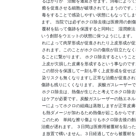
るばかりか 治癒を遷延させます。消毒によって
癒を促進させる細胞が破壊されてしまうのです。
毒をすることで感染しやすい状態にもなってしま
ます。 当院では必ずホクロ除去後は医療用の創
覆材を貼って傷跡を保護すると同時に 湿潤療法
いう創部をウエットの状態に保つようにします。
れによって肉芽形成が促進されたり上皮形成が促
されます。このことがホクロの傷痕が目立たなく
ることに繋がります。 ホクロ除去するというこ
上皮が欠損した皮膚を形成するという事なのです
この部分を保護して一刻も早く上皮形成を促せば
染リスクも無くなりますし正常な治癒が促進され
傷跡も残りにくくなります。 炭酸ガスレーザー
ホクロ除去は、熱傷が生じたと考えてホクロ除去
はケアが必要です。炭酸ガスレーザーの熱エネル
ーによってホクロの組織は蒸散しますが正常皮膚
も熱ダメージが加わるため熱傷が起こるからです
このため 単純な擦り傷よりもホクロ除去後の創
治癒が遅れます。 ３日間は医療用被覆材を貼っ
ま放置で構いません。３日経過してから被覆材を