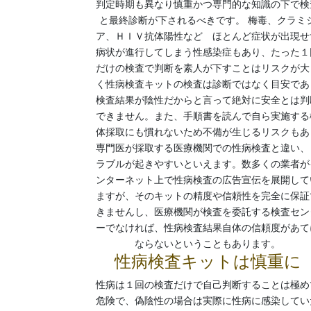
判定時期も異なり慎重かつ専門的な知識の下で検
と最終診断が下されるべきです。 梅毒、クラミ
ア、ＨＩＶ抗体陽性など ほとんど症状が出現せ
病状が進行してしまう性感染症もあり、たった１
だけの検査で判断を素人が下すことはリスクが大
く
性病検査キットの検査は診断ではなく目安であ
検査結果が陰性だからと言って絶対に安全とは判
できません。
また、手順書を読んで自ら実施する
体採取にも慣れないため不備が生じるリスクもあ
専門医が採取する医療機関での性病検査と違い、
ラブルが起きやすいといえます。数多くの業者が
ンターネット上で性病検査の広告宣伝を展開して
ますが、そのキットの精度や信頼性を完全に保証
きませんし、医療機関が検査を委託する検査セン
ーでなければ、性病検査結果自体の信頼度があて
ならないということもあります。
性病検査キットは慎重に
性病は１回の検査だけで自己判断することは極め
危険で、偽陰性の場合は実際に性病に感染してい