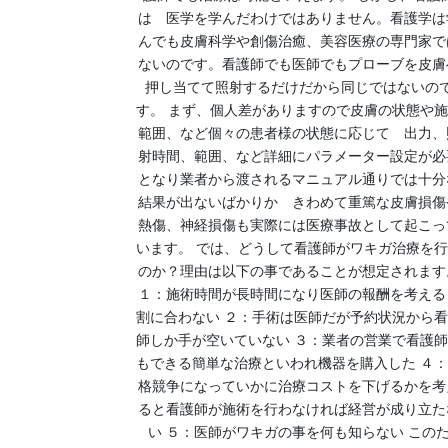
は 医学を学んだわけではありません。看護学は
んでも皮膚科学や創傷治癒、美容医療の専門家で
ないのです。看護師でも医師でもプローブを皮膚
押し当てて照射するだけだから同じではないの
す。 まず、個人差がありますので皮膚の状態や
範囲、など個々の患者様の状態に応じて 出力、
射時間、範囲、など詳細にパラメーター設定が必
となり業者から渡されるマニュアル通りでは十分
結果が出ないばかりか きわめて重篤な皮膚損傷
熱傷、神経損傷も実際には医療事故として起こっ
います。 では、どうして看護師がワキガ治療を
のか？理由は以下の事であることが想定されます
１：施術時間が長時間になり医師の報酬を考える
割に合わない ２：手術は医師だが予約状況から
師しか手が空いていない ３：業者の営業で看護
もできる簡単な治療といわれ機器を購入した ４
格競争になっていかに治療コストを下げるかを考
ると看護師が施術を行わなければ経営が成り立た
い ５：医師がワキガの事を何も知らない この