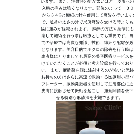
います。 また、注射時の針が太いほど 皮膚へ
入時の痛みは強くなります。部位のよって ３０
から３４Gと極細の針を使用して麻酔を行います
で、通常の太さの針で局所麻酔を受ける時よりも
幅に痛みが軽減されます。 麻酔の方法や薬剤に
慮して施術を行う事は医療としても重要です。自
での診療では高度な知識、技術、繊細な配慮が必
となります。美容目的でホクロの除去を行う時は
患者様にとりましても最高の美容医療サービスを
けていただくことが必須と考え診療を行っており
す。 まだ、麻酔薬を顔に注射するのが怖いと恐
お持ちの方はさらに高速で振動する医療用小型バ
ブレーター、振動発振器を使用して注射部位に近
皮膚に接触させて振動を起こし、痛覚閾値を低下
せる特別な麻酔法を実施できます。