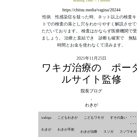
Reading Time:
< 1
minute
https://chitsu.media/vagina/20244
性病 性感染症を疑った時、ネット以上の検査キ
トでの検査の落とし穴をわかりやすく解説させて
ただいております。 検査はかならず医療機関で
ましょう。 治療と直結でき 診断も確実で 無
時間とお金を使わなくて済みます。
2021年11月25日
ワキガ治療の ポー
ルサイト監修
院長ブログ
,
わきが
,
,
wakiga
こどもわきが
こどもワキガ
すその臭い
,
,
わきが
わきが手術
わきが治療
スソガ
スソワキガ