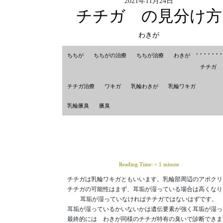
2021年11月24日
チチガ の見分け方
わきが
,
,
,
,
,
,
ちちが
ちちがの治療
ちちが治療
わきが
チチガ
チチガ治療
ワキガ
乳輪わきが
乳輪ワキガ
乳輪腋臭
腋臭
Reading Time:
< 1
minute
チチガは乳輪ワキガともいいます。乳輪部周辺のアポクリ
チチガの可能性はまず、耳垢が湿っている場合は高くなり
耳垢が湿っていなければチチガではないはずです。

耳垢が湿っているかいないかは遺伝要素が強く耳垢が湿っ
最終的には　わきが同様のチチガ特有の臭いで診断できます