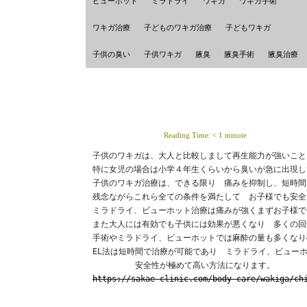
ビューホット
ミラドライ
ワキガ
ワキガ手術
ワキガ治療
子どものワキガ治療
子どもワキガ
子供の臭い
子供ワキガ
腋臭
腋臭手術
腋臭治療
Reading Time:
< 1
minute
子供のワキガは、大人と比較しまして再生能力が強いこと
特に女児の場合は小学４年生くらいから臭いが急に出現し
子供のワキガ治療は、できる限り　痛みを抑制し、短時間
残念ながらこれら全ての条件を満たして　お子様でも安全
ミラドライ、ビューホット治療は痛みが強くまずお子様で
また大人には有効でも子供には効果が悪くなり　多くの回
手術やミラドライ、ビューホットでは麻酔の量も多くなり
EL法は短時間で治療が可能であり　ミラドライ、ビューホ
安全性が極めて高い方法になります。