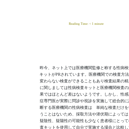
Reading Time:
< 1
minute
性病検査キット 医
機関の性病検査との
い
昨今、ネット上では医療機関監修と称する性病検
キットがPRされています。医療機関での検査方法
変わらない検査ができることもあり検査結果の精
に関しましては性病検査キットと医療機関検査の
果ではほとんど差はないようです。しかし、性感
症専門医が実際に問診や視診を実施して総合的に
断する医療機関の性病検査は 単純な検査だけを
うことはないため、採取方法や潜伏期によって
疑陰性、疑陽性の可能性も少なく患者様にとって
査キットを使用して自分で実施する場合と比較し