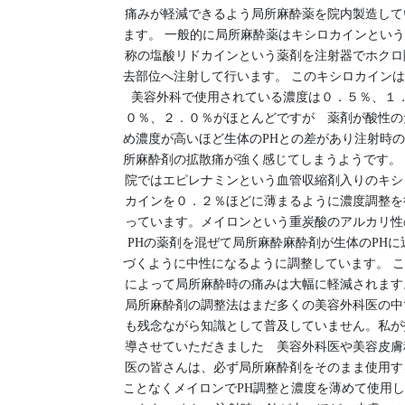
痛みが軽減できるよう局所麻酔薬を院内製造して
ます。 一般的に局所麻酔薬はキシロカインとい
称の塩酸リドカインという薬剤を注射器でホクロ
去部位へ注射して行います。 このキシロカイン
美容外科で使用されている濃度は０．５％、１
０％、２．０％がほとんどですが 薬剤が酸性の
め濃度が高いほど生体のPHとの差があり注射時
所麻酔剤の拡散痛が強く感じてしまうようです。
院ではエピレナミンという血管収縮剤入りのキシ
カインを０．２％ほどに薄まるように濃度調整を
っています。メイロンという重炭酸のアルカリ性
PHの薬剤を混ぜて局所麻酔麻酔剤が生体のPHに
づくように中性になるように調整しています。 
によって局所麻酔時の痛みは大幅に軽減されます
局所麻酔剤の調整法はまだ多くの美容外科医の中
も残念ながら知識として普及していません。私が
導させていただきました 美容外科医や美容皮膚
医の皆さんは、必ず局所麻酔剤をそのまま使用す
ことなくメイロンでPH調整と濃度を薄めて使用