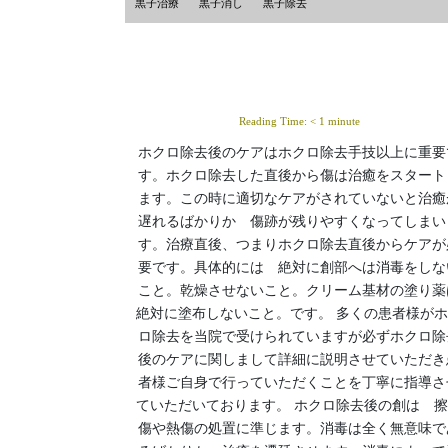
黒子治療
黒子消し
黒子除去
Reading Time:
< 1
minute
ホクロ除去後のケアはホクロ除去手技以上に重要
す。ホクロ除去した直後から傷は治癒をスタート
ます。この時に適切なケアがされていないと治癒
遅れるばかりか 傷跡が残りやすくなってしまい
す。治療直後、つまりホクロ除去直後からケアが
要です。具体的には 絶対に創部へは消毒をしな
こと。乾燥させないこと。クリーム基材の塗り薬
絶対に塗布しないこと。です。 多くの患者様が
ロ除去を当院で受けられていますが必ずホクロ除
後のケアに関しまして詳細に説明させていただき
者様ご自身で行っていただくことを丁寧に指導さ
ていただいております。 ホクロ除去後の創は 
傷や熱傷の処置に準じます。消毒は全く無意味で