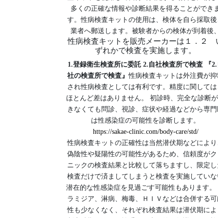
多くの正確な情報や診断結果を得ることができ
す。性病検査キットの使用は、検体を自ら採取後
業者へ郵送します。被験者からの検体が到着後
性病検査キットを販売メーカーは１．２ 
ずれかで検査を実施します。
1.登録衛生検査所に委託
2.自社検査所で検査
『2
社の検査所で検査』
性病検査キットは外注費が抑
され性病検査としては有利です。精度に関しては
ほとんど差はありません。
初診時、完全な診断が
きなくても問診、視診、症状や経過などから専門
は性感染症の可能性を診断します。
https://sakae-clinic.com/body-care/std/
性病検査キットの正確性は当然潜伏期などにより
偽陰性や疑陽性の可能性があるため、信頼度がク
ニックの検査結果と比較して落ちますし、限定し
検査だけで済ましてしまうと検査を実施していな
潜在的な性感染症を見過ごす可能性もあります。
ラミジア、淋病、梅毒、ＨＩＶなどは合併する可
性も少なくなく、それぞれ検査結果は潜伏期によ