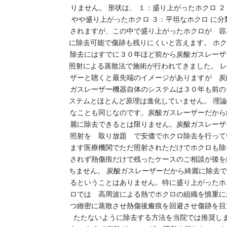
りません。 形状は、 １：盛り上がったホクロ ２
やや盛り上がったホクロ ３：平坦なホクロ に分
されますが、この中で盛り上がったホクロが 容
に除去可能で傷跡も残りにくいと言えます。 ホ
除去にはすでに３０年ほど前から炭酸ガスレーザ
照射による蒸散法で施術が行われてきました。 
ザーと聴くと最先端のイメージがありますが 炭
ガスレーザー機器自体のシステムは３０年も前の
ステムとほとんど原理は進化していません。 理
なことも同じなのです。炭酸ガスレーザーだから
麗に除去できるとは限りません。炭酸ガスレーザ
照射を 取り放題 で安価でホクロ除去を行って
ます医療機関でただ照射されただけでホクロも除
されず熱傷痕だけで残ったケースのご相談が後を
ちません。 炭酸ガスレーザーだから綺麗に除去
るということはありません。特に盛り上がったホ
ロでは 高周波による熱でホクロの組織を慎重に
つ緻密に蒸散させ熱傷後瘢痕を回避させ傷跡を目
たたないように除去する方法を当院では推奨し