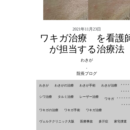
2021年11月23日
ワキガ治療 を看護
が担当する治療法
わきが
,
院長ブログ
,
,
,
わきが
わきがの治療
わきが手術
わきが治療
,
,
,
,
,
,
,
,
シワ治療
タルミ治療
レーザー治療
ワキガ
,
,
,
,
ワキガの治療
ワキガ手術
ワキガ治療
ヴェルテクリニック大阪
医療事故
多汗症
家宅捜査