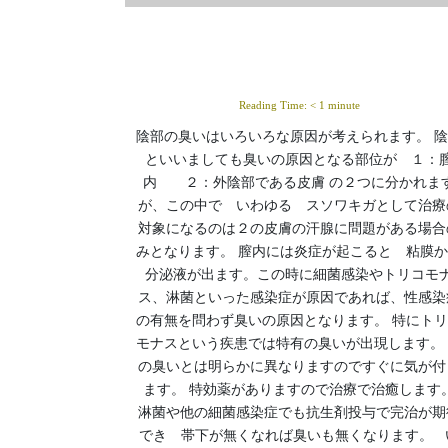
Reading Time:
< 1
minute
陰部の臭いはいろいろな原因が考えられます。 
といいましても臭いの原因となる部位が １：
内 ２：外陰部である皮膚 の２つに分かれま
が、この中で いわゆる スソワキガとして治療
対象になるのは２の皮膚の汗腺に問題がある場合
みとなります。 膣内には炎症が起こると 粘膜
分泌液が出ます。この時に細菌感染やトリコモ
ス、淋菌といった感染症が原因であれば、性感染
の有無を問わず臭いの原因となります。 特にト
モナスという疾患では特有の臭いが出現します。
の臭いとは明らかに異なりますのですぐに気が付
ます。 特効薬がありますので治療で治癒します
淋菌や他の細菌感染症でも抗生剤投与で完治が期
でき 帯下が無くなれば臭いも無くなります。 