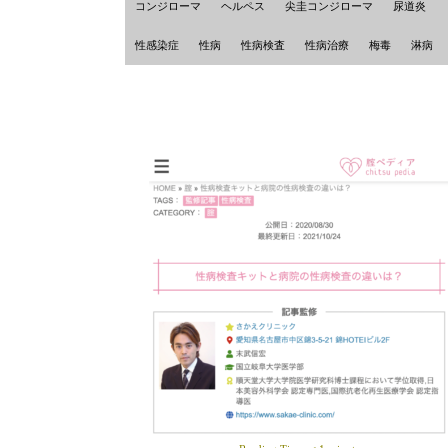
コンジローマ
ヘルペス
尖圭コンジローマ
尿道炎
性感染症
性病
性病検査
性病治療
梅毒
淋病