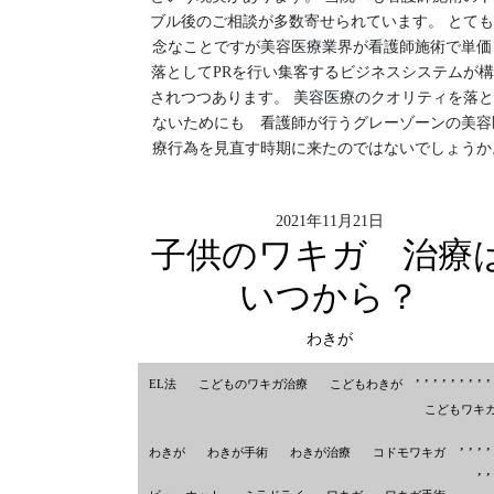
ブル後のご相談が多数寄せられています。 とて
念なことですが美容医療業界が看護師施術で単価
落としてPRを行い集客するビジネスシステムが構
されつつあります。 美容医療のクオリティを落
ないためにも 看護師が行うグレーゾーンの美容
療行為を見直す時期に来たのではないでしょうか
2021年11月21日
子供のワキガ 治療
いつから？
わきが
,
,
,
,
,
,
,
,
EL法
こどものワキガ治療
こどもわきが
こどもワキ
,
,
,
わきが
わきが手術
わきが治療
コドモワキガ
,
,