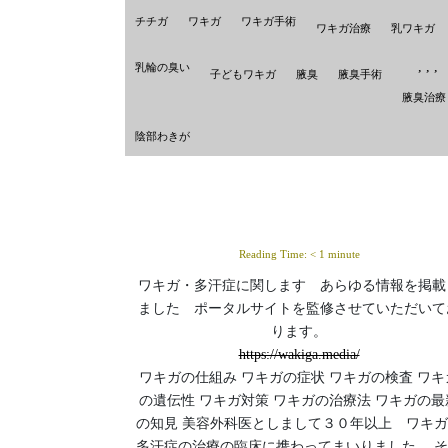
チチガ
ワキガ
ワキガ手術
ワキガ治療
乳ワキガ
,
,
,
乳輪の臭い
子どもワキガ
腋臭
腋臭手術
腋臭治療
陰部わきが
Reading Time:
< 1
minute
ワキガ・多汗症に関します あらゆる情報を掲載
ました ポータルサイトを監修させていただいて
ります。
https://wakiga.media/
ワキガの仕組み ワキガの症状 ワキガの検査 ワキ
の遺伝性 ワキガ対策 ワキガの治療法 ワキガの最
の知見 美容外科医としまして３０年以上 ワキ
多汗症の治療の臨床に携わってまいりました。 