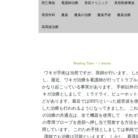
死亡事故
看護師治療
美容クリニック
美容医療事故
美容外科
腋臭
腋臭の治療
腋臭手術
腋臭治療
高周波治療
Reading Time:
< 1
minute
ワキガ手術は当然ですが、医師が行います。 し
し、最近、ワキガ治療を看護師が行ってトラブル
かなり起こっている事実があります。 手術以外
キガ治療としまして ミラドライ、ビューホット
どがあります。最近ではHIFUといった超音波を
した治療も行われるようになってきました。 こ
の治療の共通点は、全て機器を使用して それぞ
の専用プローブを患部へ押し当て照射する方法を
用しています。 このため手技としましては単純
護師でも治療は可能といえます。 しかし、看護