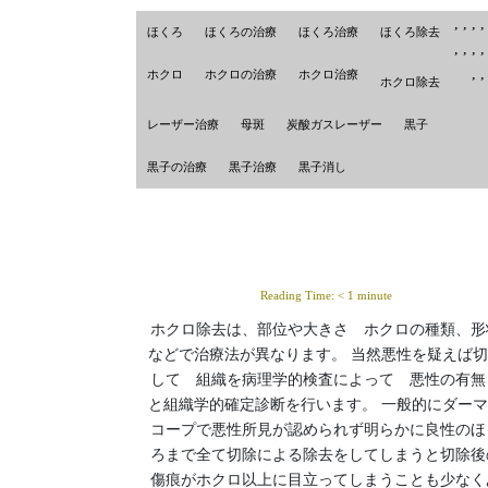
,
,
,
ほくろ
ほくろの治療
ほくろ治療
ほくろ除去
,
,
,
,
,
ホクロ
ホクロの治療
ホクロ治療
ホクロ除去
レーザー治療
母斑
炭酸ガスレーザー
黒子
黒子の治療
黒子治療
黒子消し
Reading Time:
< 1
minute
ホクロ除去は、部位や大きさ ホクロの種類、形
などで治療法が異なります。 当然悪性を疑えば
して 組織を病理学的検査によって 悪性の有
と組織学的確定診断を行います。 一般的にダー
コープで悪性所見が認められず明らかに良性のほ
ろまで全て切除による除去をしてしまうと切除後
傷痕がホクロ以上に目立ってしまうことも少なく