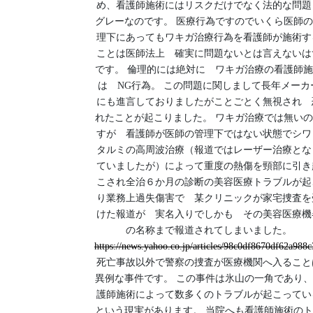
め、看護師施術にはリスクだけでなく法的な問題
グレーなのです。 医療行為ですのでいくら医師
理下にあってもワキガ治療行為を看護師が施術す
ことは医師法上 確実に問題ないとは言えないは
です。 倫理的には絶対に ワキガ治療の看護師
は NG行為。 この問題に関しまして長年メーカ
にも進言しておりましたがことごとく無視され 
れたことが起こりました。 ワキガ治療では無い
すが 看護師が医師の管理下ではない状態でシワ
タルミの高周波治療（報道ではレーザー治療とな
ていましたが）によって重度の熱傷を頸部に引き
こされ全治６か月の診断の美容医療トラブルが起
り業務上過失傷害で 某クリニックが家宅捜査を
けた報道が 実名入りでしかも その美容医療機
の名称まで報道されてしまいました。
https://news.yahoo.co.jp/articles/98c0df8670df62a988
死亡事故以外で警察の捜査が医療機関へ入ること
異例な事件です。 この事件は氷山の一角であり
護師施術によって数多くのトラブルが起こってい
という現実があります。 当院へも看護師施術の