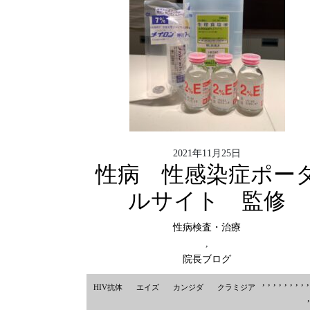
2021年11月25日
性病 性感染症ポー
ルサイト 監修
性病検査・治療
,
院長ブログ
,
,
,
,
,
,
,
,
HIV抗体
エイズ
カンジダ
クラミジア