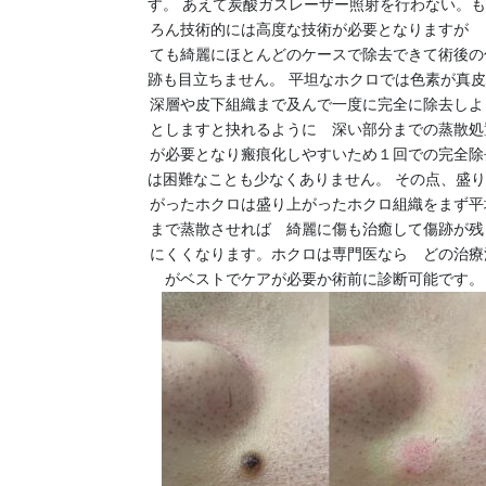
す。 あえて炭酸ガスレーザー照射を行わない。
ろん技術的には高度な技術が必要となりますが 
ても綺麗にほとんどのケースで除去できて術後の
跡も目立ちません。 平坦なホクロでは色素が真
深層や皮下組織まで及んで一度に完全に除去しよ
としますと抉れるように 深い部分までの蒸散処
が必要となり瘢痕化しやすいため１回での完全除
は困難なことも少なくありません。 その点、盛
がったホクロは盛り上がったホクロ組織をまず平
まで蒸散させれば 綺麗に傷も治癒して傷跡が残
にくくなります。ホクロは専門医なら どの治療
がベストでケアが必要か術前に診断可能です。