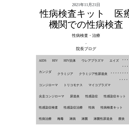
2021年11月21日
性病検査キット 医
機関での性病検査
性病検査・治療
,
院長ブログ
,
,
AIDS
HIV
HIV抗体
ウレアプラズマ
エイズ
,
,
,
,
,
,
,
,
,
カンジダ
クラミジア
クラミジア性尿道炎
,
,
,
,
コンジローマ
トリコモナス
マイコプラズマ
尖圭コンジローマ
尿道炎
性感染症
性感染症キット
性感染症検査
性感染症治療
性病
性病検査キット
性病治療
梅毒
淋病
淋菌
淋菌性尿道炎
膣炎