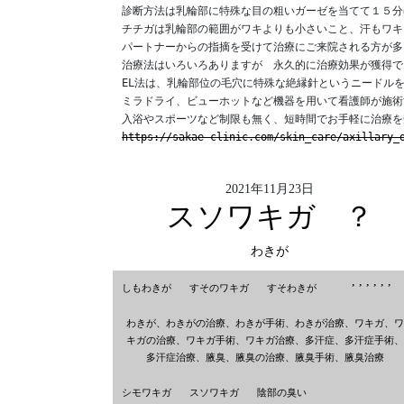
診断方法は乳輪部に特殊な目の粗いガーゼを当てて１５分
チチガは乳輪部の範囲がワキよりも小さいこと、汗もワキ
パートナーからの指摘を受けて治療にご来院される方が多
治療法はいろいろありますが　永久的に治療効果が獲得で
EL法は、乳輪部位の毛穴に特殊な絶縁針というニードル
ミラドライ、ビューホットなど機器を用いて看護師が施術
入浴やスポーツなど制限も無く、短時間でお手軽に治療を
https://sakae-clinic.com/skin_care/axillary_
2021年11月23日
スソワキガ ？
わきが
,
,
,
,
,
,
しもわきが
すそのワキガ
すそわきが
わきが、わきがの治療、わきが手術、わきが治療、ワキガ、ワ
キガの治療、ワキガ手術、ワキガ治療、多汗症、多汗症手術、
多汗症治療、腋臭、腋臭の治療、腋臭手術、腋臭治療
シモワキガ
スソワキガ
陰部の臭い