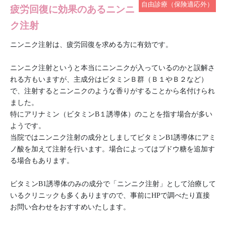
自由診療（保険適応外）
疲労回復に効果のあるニンニ
ク注射
ニンニク注射は、疲労回復を求める方に有効です。
ニンニク注射というと本当にニンニクが入っているのかと誤解さ
れる方もいますが、主成分はビタミンＢ群（Ｂ１やＢ２など）
で、注射するとニンニクのような香りがすることから名付けられ
ました。
特にアリナミン（ビタミンB１誘導体）のことを指す場合が多い
ようです。
当院ではニンニク注射の成分としましてビタミンB1誘導体にアミ
ノ酸を加えて注射を行います。場合によってはブドウ糖を追加す
る場合もあります。
ビタミンB1誘導体のみの成分で「ニンニク注射」として治療して
いるクリニックも多くありますので、事前にHPで調べたり直接
お問い合わせをおすすめいたします。