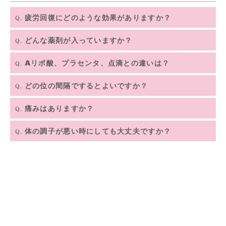
疲労回復にどのような効果がありますか？
Q.
活力改復、滋養強壮、風邪の改善、肝機能改善、アレルギー体
A.
どんな薬剤が入っていますか？
Q.
質の改善などの効果があります。
皮膚疾患の方（かゆみやアトピーなどにも良い）に良いケベラ
A.
Αリポ酸、プラセンタ、点滴との違いは？
Q.
Ｓ（強力ミノファーゲン）とニンニク注射の謂れとなっている少
入れる量が40mlと少し多く、注射と違って５分程度かかりま
し匂いのあるフルルミン（アリナミン）です。ご希望でαリポ酸
A.
どの位の間隔でするとよいですか？
Q.
す。 強い疲れを感じているときに、効果がのある治療です。
やプラセンタもお入れすることが可能です。
個人の体調に合わせてさせて頂きますが、疲れを感じた時や、
A.
痛みはありますか？
Q.
１週間に１度、定期的にされても良いと思います。
注射ですので、多少痛みは生じますが、当院は美容診療施設で
A.
体の調子が悪い時にしても大丈夫ですか？
Q.
すので、 通常の保険診療の病院とは違い、痛み、内出血のない
お身体の具合が悪い時、特に風邪の時にされると回復が早くな
よう細心の注意を払って施術させて頂いております。
A.
ると同時にお身体も楽になりますのでお勧めです。