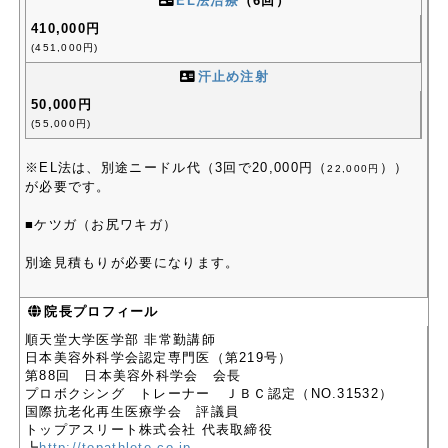
EL法治療
（6回）
410,000円
(451,000円)
汗止め注射
50,000円
(55,000円)
※EL法は、別途ニードル代（3回で20,000円（
））
22,000円
が必要です。
■ケツガ（お尻ワキガ）
別途見積もりが必要になります。
院長プロフィール
順天堂大学医学部 非常勤講師
日本美容外科学会認定専門医（第219号）
第88回 日本美容外科学会 会長
プロボクシング トレーナー ＪＢＣ認定（NO.31532）
国際抗老化再生医療学会 評議員
トップアスリート株式会社 代表取締役
┗
http://topathlete.co.jp