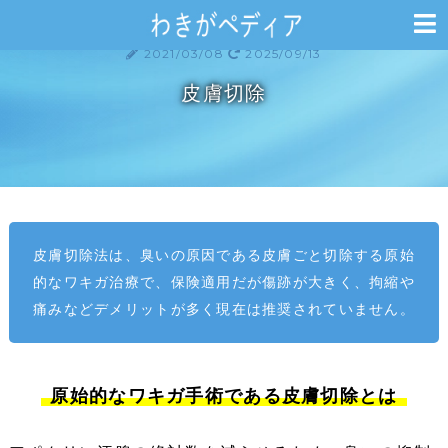
>
>
HOME
ワキガ
皮膚切除
ワキガ
2021/03/08
2025/09/13
皮膚切除
皮膚切除法は、臭いの原因である皮膚ごと切除する原始
的なワキガ治療で、保険適用だが傷跡が大きく、拘縮や
痛みなどデメリットが多く現在は推奨されていません。
原始的なワキガ手術である皮膚切除とは