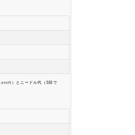
）とニードル代（3回で
8,800円
。