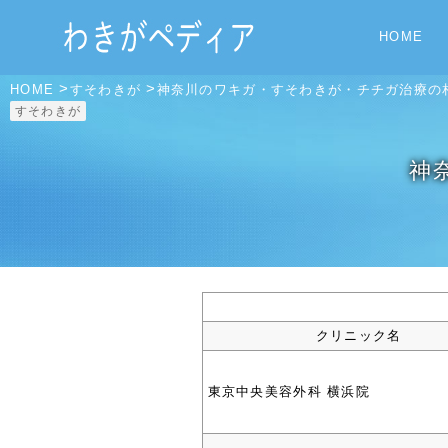
HOME
>
>
HOME
すそわきが
神奈川のワキガ・すそわきが・チチガ治療の
すそわきが
神
クリニック名
東京中央美容外科 横浜院