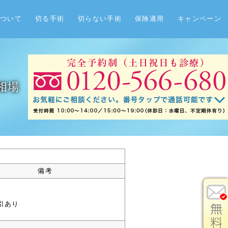
ついて
切る手術
切らない手術
保険適用
キャンペーン
相場
備考
引あり