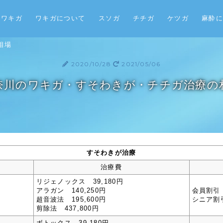
ワキガ
ワキガについて
スソガ
チチガ
ケツガ
麻酔に
相場
2020/10/28
2021/05/06
奈川のワキガ・すそわきが・チチガ治療の
すそわきが治療
治療費
リジェノックス 39,180円
アラガン 140,250円
会員割引
超音波法 195,600円
シニア割
剪除法 437,800円
ボトックス 39,180円