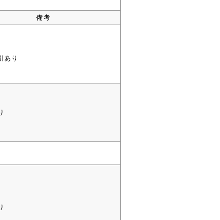
備考
引あり
り
り